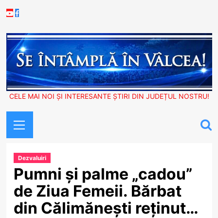
Skip
Youtube
Facebook
to
content
CELE MAI NOI ȘI INTERESANTE ȘTIRI DIN JUDEȚUL NOSTRU!
Primary
Menu
Dezvaluiri
Pumni și palme „cadou”
de Ziua Femeii. Bărbat
din Călimănești reținut…