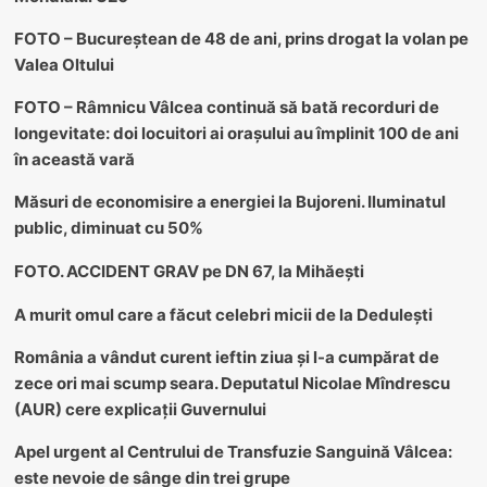
FOTO – Bucureștean de 48 de ani, prins drogat la volan pe
Valea Oltului
FOTO – Râmnicu Vâlcea continuă să bată recorduri de
longevitate: doi locuitori ai orașului au împlinit 100 de ani
în această vară
Măsuri de economisire a energiei la Bujoreni. Iluminatul
public, diminuat cu 50%
FOTO. ACCIDENT GRAV pe DN 67, la Mihăești
A murit omul care a făcut celebri micii de la Dedulești
România a vândut curent ieftin ziua și l-a cumpărat de
zece ori mai scump seara. Deputatul Nicolae Mîndrescu
(AUR) cere explicații Guvernului
Apel urgent al Centrului de Transfuzie Sanguină Vâlcea:
este nevoie de sânge din trei grupe