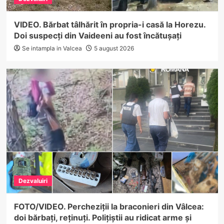
VIDEO. Bărbat tâlhărit în propria-i casă la Horezu.
Doi suspecți din Vaideeni au fost încătușați
Se intampla in Valcea
5 august 2026
Dezvaluiri
FOTO/VIDEO. Percheziții la braconieri din Vâlcea:
doi bărbați, reținuți. Polițiștii au ridicat arme și