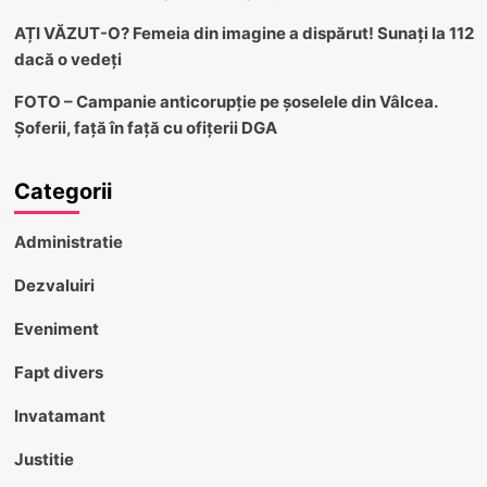
AȚI VĂZUT-O? Femeia din imagine a dispărut! Sunați la 112
dacă o vedeți
FOTO – Campanie anticorupție pe șoselele din Vâlcea.
Șoferii, față în față cu ofițerii DGA
Categorii
Administratie
Dezvaluiri
Eveniment
Fapt divers
Invatamant
Justitie