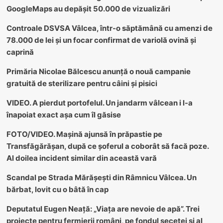
GoogleMaps au depășit 50.000 de vizualizări
Controale DSVSA Vâlcea, într-o săptămână cu amenzi de
78.000 de lei și un focar confirmat de variolă ovină și
caprină
Primăria Nicolae Bălcescu anunță o nouă campanie
gratuită de sterilizare pentru câini și pisici
VIDEO. A pierdut portofelul. Un jandarm vâlcean i l-a
înapoiat exact așa cum îl găsise
FOTO/VIDEO. Mașină ajunsă în prăpastie pe
Transfăgărășan, după ce șoferul a coborât să facă poze.
Al doilea incident similar din această vară
Scandal pe Strada Mărășești din Râmnicu Vâlcea. Un
bărbat, lovit cu o bâtă în cap
Deputatul Eugen Neață: „Viața are nevoie de apă”. Trei
proiecte pentru fermierii români, pe fondul secetei și al