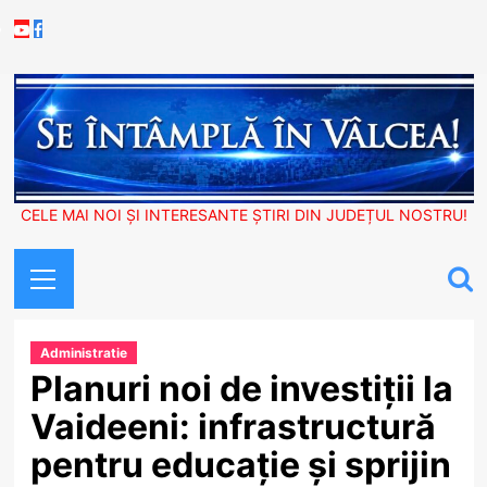
Skip
Youtube
Facebook
to
content
CELE MAI NOI ȘI INTERESANTE ȘTIRI DIN JUDEȚUL NOSTRU!
Primary
Menu
Administratie
Planuri noi de investiții la
Vaideeni: infrastructură
pentru educație și sprijin