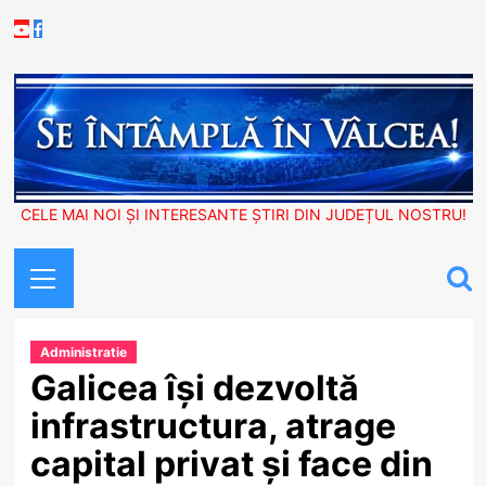
Skip
Youtube
Facebook
to
content
CELE MAI NOI ȘI INTERESANTE ȘTIRI DIN JUDEȚUL NOSTRU!
Primary
Menu
Administratie
Galicea își dezvoltă
infrastructura, atrage
capital privat și face din