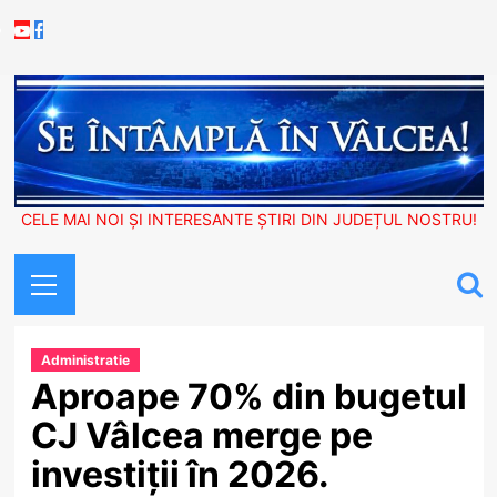
Skip
Youtube
Facebook
to
content
CELE MAI NOI ȘI INTERESANTE ȘTIRI DIN JUDEȚUL NOSTRU!
Primary
Menu
Administratie
Aproape 70% din bugetul
CJ Vâlcea merge pe
investiții în 2026.