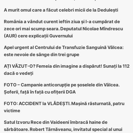
A murit omul care a făcut celebri micii de la Dedulești
România a vândut curent ieftin ziua și l-a cumpărat de
zece ori mai scump seara. Deputatul Nicolae Mîndrescu
(AUR) cere explicații Guvernului
Apel urgent al Centrului de Transfuzie Sanguină Vâlcea:
este nevoie de sânge din trei grupe
AȚI VĂZUT-O? Femeia din imagine a dispărut! Sunați la 112
dacă o vedeți
FOTO – Campanie anticorupție pe șoselele din Vâlcea.
Șoferii, față în față cu ofițerii DGA
FOTO: ACCIDENT la VLĂDEȘTI. Mașină răsturnată, patru
victime
Satul Izvoru Rece din Vaideeni îmbracă haine de
sărbătoare. Robert Târnăveanu, invitatul special al unui