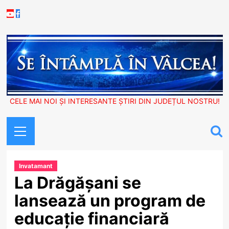
Skip
Youtube
Facebook
to
content
CELE MAI NOI ȘI INTERESANTE ȘTIRI DIN JUDEȚUL NOSTRU!
Primary
Menu
Invatamant
La Drăgășani se
lansează un program de
educație financiară