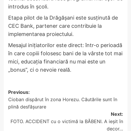
introdus în școli.
Etapa pilot de la Drăgășani este susținută de
CEC Bank, partener care contribuie la
implementarea proiectului.
Mesajul inițiatorilor este direct: într-o perioadă
în care copiii folosesc bani de la vârste tot mai
mici, educația financiară nu mai este un
„bonus”, ci o nevoie reală.
Post
Previous:
Cioban dispărut în zona Horezu. Căutările sunt în
navigation
plină desfășurare
Next:
FOTO. ACCIDENT cu o victimă la BĂBENI. A ieșit în
decor…