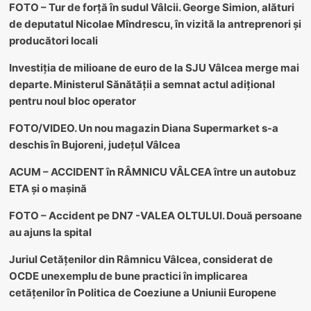
FOTO – Tur de forță în sudul Vâlcii. George Simion, alături
de deputatul Nicolae Mîndrescu, în vizită la antreprenori și
producători locali
Investiția de milioane de euro de la SJU Vâlcea merge mai
departe. Ministerul Sănătății a semnat actul adițional
pentru noul bloc operator
FOTO/VIDEO. Un nou magazin Diana Supermarket s-a
deschis în Bujoreni, județul Vâlcea
ACUM – ACCIDENT în RÂMNICU VÂLCEA între un autobuz
ETA și o mașină
FOTO – Accident pe DN7 -VALEA OLTULUI. Două persoane
au ajuns la spital
Juriul Cetățenilor din Râmnicu Vâlcea, considerat de
OCDE unexemplu de bune practici în implicarea
cetățenilor în Politica de Coeziune a Uniunii Europene