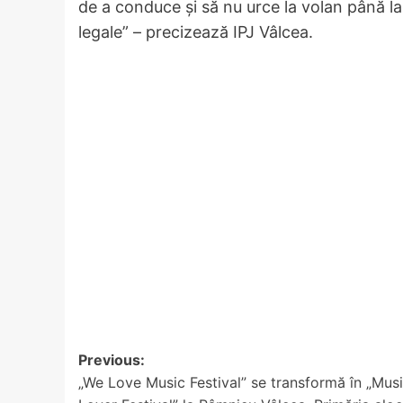
de a conduce și să nu urce la volan până l
legale” – precizează IPJ Vâlcea.
Post
Previous:
„We Love Music Festival” se transformă în „Mus
navigation