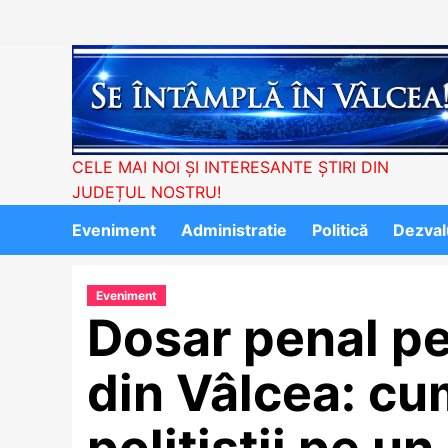
Skip
to
content
CELE MAI NOI ȘI INTERESANTE ȘTIRI DIN
JUDEȚUL NOSTRU!
Eveniment
Administratie
Politică
Dezvalu
Eveniment
Dosar penal pe
din Vâlcea: cu
polițiștii pe u