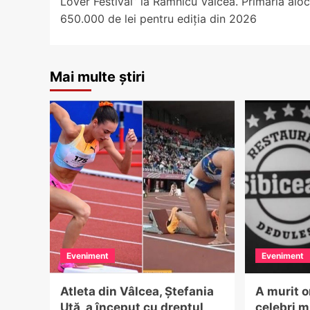
Lover Festival” la Râmnicu Vâlcea. Primăria alo
650.000 de lei pentru ediția din 2026
Mai multe știri
Eveniment
Eveniment
Atleta din Vâlcea, Ștefania
A murit o
Uță, a început cu dreptul
celebri m