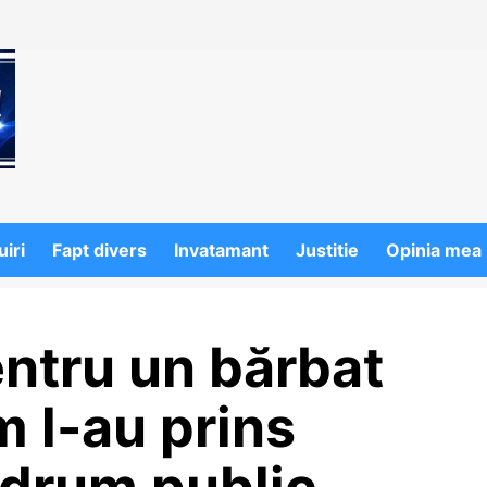
iri
Fapt divers
Invatamant
Justitie
Opinia mea
ntru un bărbat
m l-au prins
n drum public…