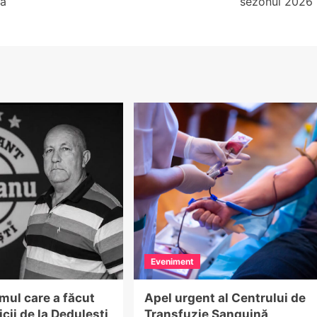
că
sezonul 2026
Eveniment
mul care a făcut
Apel urgent al Centrului de
icii de la Dedulești
Transfuzie Sanguină