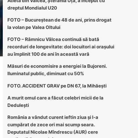
Atleta din Vâlcea, Ștefania Uță, a început cu
dreptul Mondialul U20
FOTO – Bucureștean de 48 de ani, prins drogat
la volan pe Valea Oltului
FOTO – Râmnicu Vâlcea continuă să bată
recorduri de longevitate: doi locuitori ai orașului
au împlinit 100 de ani în această vară
Măsuri de economisire a energiei la Bujoreni.
Iluminatul public, diminuat cu 50%
FOTO. ACCIDENT GRAV pe DN 67, la Mihăești
A murit omul care a făcut celebri micii de la
Dedulești
România a vândut curent ieftin ziua și l-a
cumpărat de zece ori mai scump seara.
Deputatul Nicolae Mîndrescu (AUR) cere