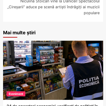
Niculina Stoican vine la Dănicei! Spectacolul
„Cireșarii” aduce pe scenă artiști îndrăgiți ai muzicii
populare
Mai multe știri
Eveniment
24 de operatori economici, verificați de polițiști în