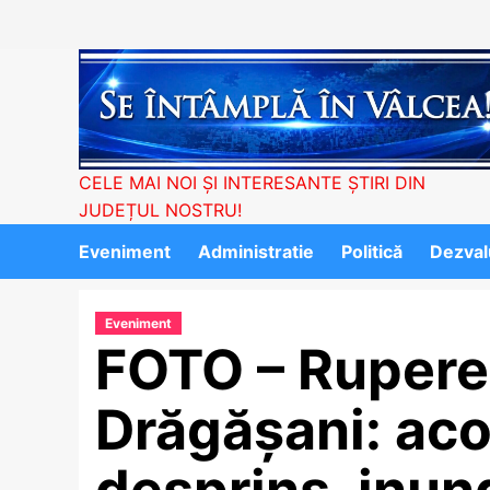
Skip
to
content
CELE MAI NOI ȘI INTERESANTE ȘTIRI DIN
JUDEȚUL NOSTRU!
Eveniment
Administratie
Politică
Dezvalu
Eveniment
FOTO – Rupere 
Drăgășani: aco
desprins, inund