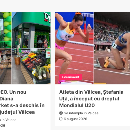
Eveniment
EO. Un nou
Atleta din Vâlcea, Ștefania
Diana
Uță, a început cu dreptul
ket s-a deschis în
Mondialul U20
 județul Vâlcea
Se intampla in Valcea
6 august 2026
a in Valcea
026