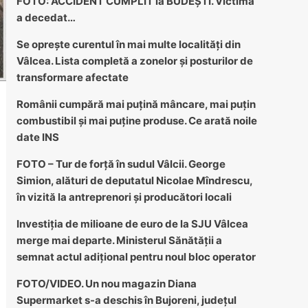
FOTO: ACCIDENT CUMPLIT la BUDEȘTI. Victima
a decedat…
Se oprește curentul în mai multe localități din
Vâlcea. Lista completă a zonelor și posturilor de
transformare afectate
Românii cumpără mai puțină mâncare, mai puțin
combustibil și mai puține produse. Ce arată noile
date INS
FOTO – Tur de forță în sudul Vâlcii. George
Simion, alături de deputatul Nicolae Mîndrescu,
în vizită la antreprenori și producători locali
Investiția de milioane de euro de la SJU Vâlcea
merge mai departe. Ministerul Sănătății a
semnat actul adițional pentru noul bloc operator
FOTO/VIDEO. Un nou magazin Diana
Supermarket s-a deschis în Bujoreni, județul