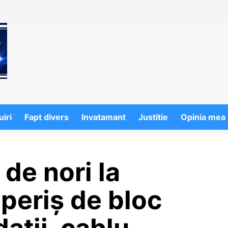
iri
Fapt divers
Invatamant
Justitie
Opinia mea
de nori la
periș de bloc
ații, cablu