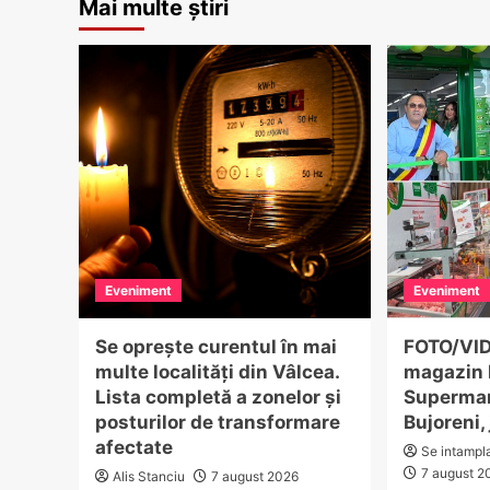
Mai multe știri
Eveniment
Eveniment
Se oprește curentul în mai
FOTO/VID
multe localități din Vâlcea.
magazin 
Lista completă a zonelor și
Supermar
posturilor de transformare
Bujoreni,
afectate
Se intampl
7 august 2
Alis Stanciu
7 august 2026