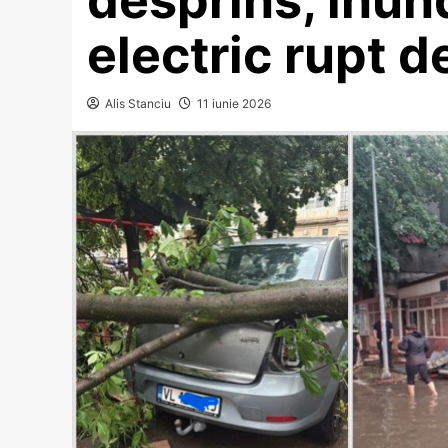
electric rupt d
Alis Stanciu
11 iunie 2026