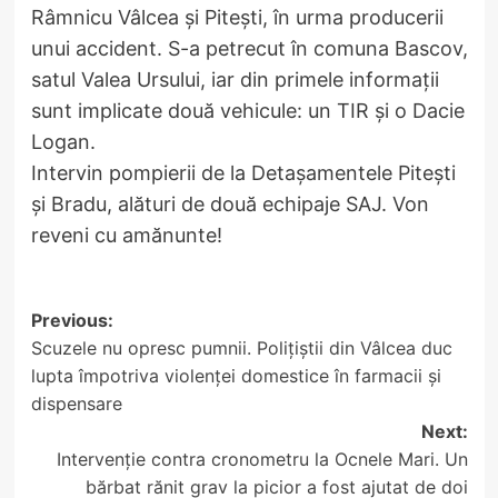
Râmnicu Vâlcea și Pitești, în urma producerii
unui accident. S-a petrecut în comuna Bascov,
satul Valea Ursului, iar din primele informații
sunt implicate două vehicule: un TIR și o Dacie
Logan.
Intervin pompierii de la Detașamentele Pitești
și Bradu, alături de două echipaje SAJ. Von
reveni cu amănunte!
Post
Previous:
Scuzele nu opresc pumnii. Polițiștii din Vâlcea duc
navigation
lupta împotriva violenței domestice în farmacii și
dispensare
Next:
Intervenție contra cronometru la Ocnele Mari. Un
bărbat rănit grav la picior a fost ajutat de doi