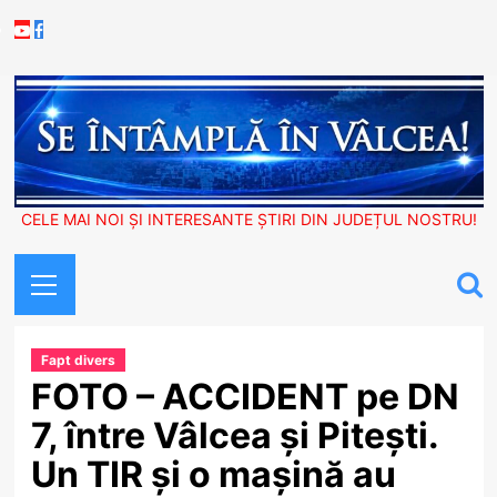
Skip
Youtube
Facebook
to
content
CELE MAI NOI ȘI INTERESANTE ȘTIRI DIN JUDEȚUL NOSTRU!
Primary
Menu
Fapt divers
FOTO – ACCIDENT pe DN
7, între Vâlcea și Pitești.
Un TIR și o mașină au