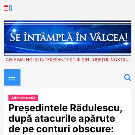
Skip
Youtube
Facebook
to
content
CELE MAI NOI ȘI INTERESANTE ȘTIRI DIN JUDEȚUL NOSTRU!
Primary
Menu
Administratie
Președintele Rădulescu,
după atacurile apărute
de pe conturi obscure: