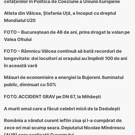
cetățenilor în Politica de Coeziune a Uniunii Europene
Atleta din Vâlcea, Ștefania Uță, a început cu dreptul
Mondialul U20
FOTO – Bucureștean de 48 de ani, prins drogat la volan pe
Valea Oltului
FOTO – Râmnicu Vâlcea continuă să bată recorduri de
longevitate: doi locuitori ai orașului au împlinit 100 de ani
în această vară
Măsuri de economisire a energiei la Bujoreni. Iluminatul
public, diminuat cu 50%
FOTO. ACCIDENT GRAV pe DN 67, la Mihăești
A murit omul care a făcut celebri micii de la Dedulești
România a vândut curent ieftin ziua și l-a cumpărat de
zece ori mai scump seara. Deputatul Nicolae Mîndrescu
(AUR) cere explicații Guvernului