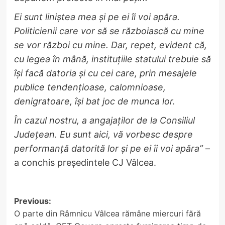
Ei sunt liniștea mea și pe ei îi voi apăra.
Politicienii care vor să se războiască cu mine
se vor război cu mine. Dar, repet, evident că,
cu legea în mână, instituțiile statului trebuie să
își facă datoria și cu cei care, prin mesajele
publice tendențioase, calomnioase,
denigratoare, își bat joc de munca lor.
În cazul nostru, a angajaților de la Consiliul
Județean. Eu sunt aici, vă vorbesc despre
performanță datorită lor și pe ei îi voi apăra”
–
a conchis președintele CJ Vâlcea.
Post
Previous:
O parte din Râmnicu Vâlcea rămâne miercuri fără
navigation