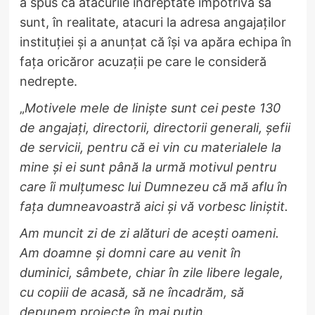
a spus că atacurile îndreptate împotriva sa
sunt, în realitate, atacuri la adresa angajaților
instituției și a anunțat că își va apăra echipa în
fața oricăror acuzații pe care le consideră
nedrepte.
„
Motivele mele de liniște sunt cei peste 130
de angajați, directorii, directorii generali, șefii
de servicii, pentru că ei vin cu materialele la
mine și ei sunt până la urmă motivul pentru
care îi mulțumesc lui Dumnezeu că mă aflu în
fața dumneavoastră aici și vă vorbesc liniștit.
Am muncit zi de zi alături de acești oameni.
Am doamne și domni care au venit în
duminici, sâmbete, chiar în zile libere legale,
cu copiii de acasă, să ne încadrăm, să
depunem proiecte în mai puțin.