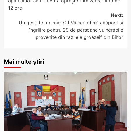
apă caldă. CET Govora oprește furnizarea timp de
12 ore
Next:
Un gest de omenie: CJ Vâlcea oferă adăpost și
îngrijire pentru 29 de persoane vulnerabile
provenite din “azilele groazei” din Bihor
Mai multe știri