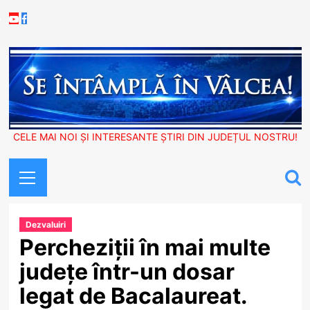
Skip
Youtube
Facebook
to
content
CELE MAI NOI ȘI INTERESANTE ȘTIRI DIN JUDEȚUL NOSTRU!
Primary
Menu
Dezvaluiri
Percheziții în mai multe
județe într-un dosar
legat de Bacalaureat.