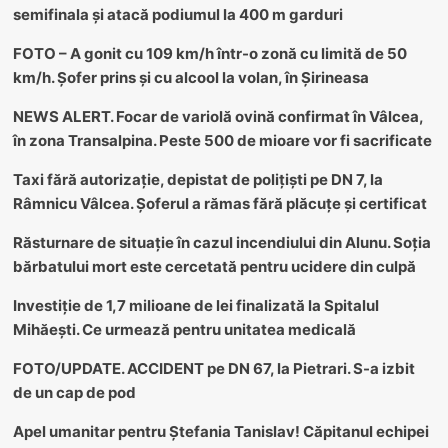
semifinala și atacă podiumul la 400 m garduri
FOTO – A gonit cu 109 km/h într-o zonă cu limită de 50
km/h. Șofer prins și cu alcool la volan, în Șirineasa
NEWS ALERT. Focar de variolă ovină confirmat în Vâlcea,
în zona Transalpina. Peste 500 de mioare vor fi sacrificate
Taxi fără autorizație, depistat de polițiști pe DN 7, la
Râmnicu Vâlcea. Șoferul a rămas fără plăcuțe și certificat
Răsturnare de situație în cazul incendiului din Alunu. Soția
bărbatului mort este cercetată pentru ucidere din culpă
Investiție de 1,7 milioane de lei finalizată la Spitalul
Mihăești. Ce urmează pentru unitatea medicală
FOTO/UPDATE. ACCIDENT pe DN 67, la Pietrari. S-a izbit
de un cap de pod
Apel umanitar pentru Ștefania Tanislav! Căpitanul echipei