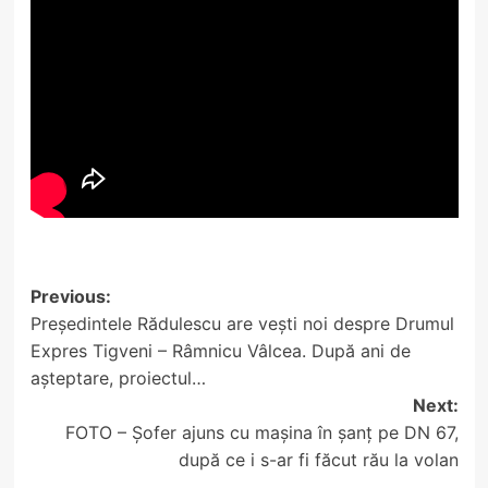
Post
Previous:
Președintele Rădulescu are vești noi despre Drumul
navigation
Expres Tigveni – Râmnicu Vâlcea. După ani de
așteptare, proiectul…
Next:
FOTO – Șofer ajuns cu mașina în șanț pe DN 67,
după ce i s-ar fi făcut rău la volan