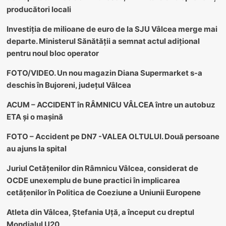
producători locali
Investiția de milioane de euro de la SJU Vâlcea merge mai
departe. Ministerul Sănătății a semnat actul adițional
pentru noul bloc operator
FOTO/VIDEO. Un nou magazin Diana Supermarket s-a
deschis în Bujoreni, județul Vâlcea
ACUM – ACCIDENT în RÂMNICU VÂLCEA între un autobuz
ETA și o mașină
FOTO – Accident pe DN7 -VALEA OLTULUI. Două persoane
au ajuns la spital
Juriul Cetățenilor din Râmnicu Vâlcea, considerat de
OCDE unexemplu de bune practici în implicarea
cetățenilor în Politica de Coeziune a Uniunii Europene
Atleta din Vâlcea, Ștefania Uță, a început cu dreptul
Mondialul U20