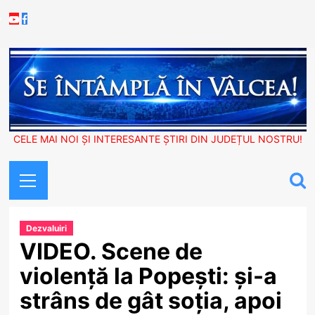
Skip
Youtube
Facebook
to
content
CELE MAI NOI ȘI INTERESANTE ȘTIRI DIN JUDEȚUL NOSTRU!
Primary
Menu
Dezvaluiri
VIDEO. Scene de
violență la Popești: și-a
strâns de gât soția, apoi