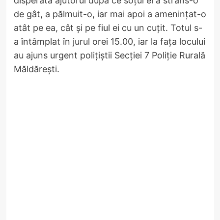
disperată ajutorul după ce soțul ei a strâns-o
de gât, a pălmuit-o, iar mai apoi a amenințat-o
atât pe ea, cât și pe fiul ei cu un cuțit. Totul s-
a întâmplat în jurul orei 15.00, iar la fața locului
au ajuns urgent polițiștii Secției 7 Poliție Rurală
Măldărești.