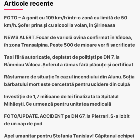
Articole recente
FOTO – A gonit cu 109 km/h într-o zonă cu limită de 50
km/h. Șofer prins și cu alcool la volan, în Șirineasa
NEWS ALERT. Focar de variolă ovină confirmat în Vâlcea,
în zona Transalpina. Peste 500 de mioare vor fi sacrificate
Taxi fără autorizație, depistat de polițiști pe DN 7, la
Râmnicu Vâlcea. Șoferul a rămas fără plăcuțe și certificat
Răsturnare de situație în cazul incendiului din Alunu. Soția
bărbatului mort este cercetată pentru ucidere din culpă
Investiție de 1,7 milioane de lei finalizată la Spitalul
Mihăești. Ce urmează pentru unitatea medicală
FOTO/UPDATE. ACCIDENT pe DN 67, la Pietrari. S-a izbit
de un cap de pod
Apel umanitar pentru Ștefania Tanislav! Căpitanul echipei