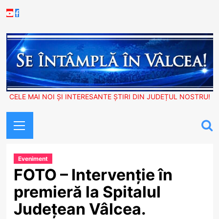
Skip
Youtube
Facebook
to
content
CELE MAI NOI ȘI INTERESANTE ȘTIRI DIN JUDEȚUL NOSTRU!
Primary
Menu
Eveniment
FOTO – Intervenție în
premieră la Spitalul
Județean Vâlcea.