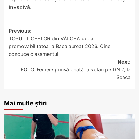
invazivă.
Post
Previous:
TOPUL LICEELOR din VÂLCEA după
navigation
promovabilitatea la Bacalaureat 2026. Cine
conduce clasamentul
Next:
FOTO. Femeie prinsă beată la volan pe DN 7, la
Seaca
Mai multe știri