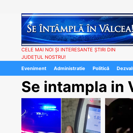
Skip
to
content
CELE MAI NOI ȘI INTERESANTE ȘTIRI DIN
JUDEȚUL NOSTRU!
Eveniment
Administratie
Politică
Dezvalu
Se intampla in 