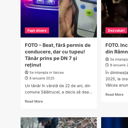
Fapt divers
Dezvaluiri
FOTO – Beat, fără permis de
FOTO. Inc
conducere, dar cu tupeu!
din Râmn
Tânăr prins pe DN 7 și
Se intampl
reținut
8 ianuarie
În dimineața
Se intampla in Valcea
8 ianuarie 2025
2025, la or
Vâlcea anunț
Un tânăr în vârstă de 22 de ani, din
comuna Sălătrucel, a decis să dea...
Re
Read More
mo
Read
Read More
ab
more
FO
about
In
FOTO
la
–
un
Beat,