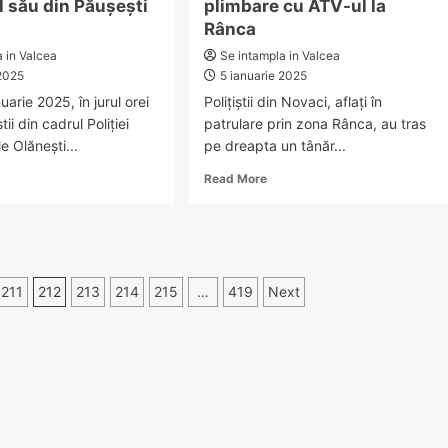
l său din Păușești
plimbare cu ATV-ul la
31
martie
Rânca
2025
a in Valcea
Se intampla in Valcea
 2025
5 ianuarie 2025
uarie 2025, în jurul orei
Polițiștii din Novaci, aflați în
știi din cadrul Poliției
patrulare prin zona Rânca, au tras
e Olănești...
pe dreapta un tânăr...
ad
Read
Read More
re
more
out
about
Doi
I
tineri
ZUT?
din
exandru
Vâlcea,
211
212
213
214
215
…
419
Next
ucador
cercetați
penal
spărut
după
o
plimbare
iciliul
cu
u
ATV-
n
ul