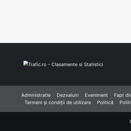
Pă
Poliția
Mă
a
deschis
dosar
penal
pentru
ucidere
din
culpă
Administratie
Dezvaluiri
Eveniment
Fapt di
Termeni și condiții de utilizare
Politică
Polit