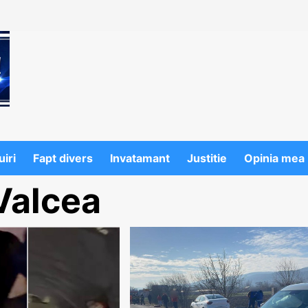
iri
Fapt divers
Invatamant
Justitie
Opinia mea
Valcea