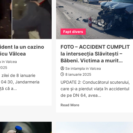
Fapt divers
ident la un cazino
FOTO – ACCIDENT CUMPLIT
icu Vâlcea
la intersecția Slăvitești –
Băbeni. Victima a murit…
a in Valcea
 2025
Se intampla in Valcea
8 ianuarie 2025
 zilei de 8 ianuarie
a 04:30, Jandarmeria
UPDATE 2: Conducătorul scuterului,
ă că a...
care și-a pierdut viața în accidentul
de pe DN 64, avea...
ad
re
Read
Read More
out
more
TO.
about
cident
FOTO
–
ACCIDENT