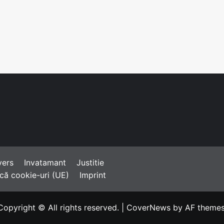
ușești
la
glași
Rânca
vers
Invatamant
Justitie
ică cookie-uri (UE)
Imprint
Copyright © All rights reserved.
|
CoverNews
by AF themes