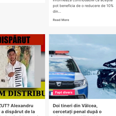
re
out
pot beneficia de o reducere de 10%
sterul
din...
ezidențialelor:
Read
Read More
nd
more
r
about
Anunț
emați
important
mânii
pentru
cetățenii
ne?
comunei
Dănicei:
Bonificație
de
10%
la
plata
integrală
Fapt divers
a
impozitelor
locale
ZUT? Alexandru
Doi tineri din Vâlcea,
până
a dispărut de la
cercetați penal după o
la