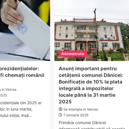
zino
CUMPLIT
n
la
mnicu
intersecția
lcea
Slăvitești
–
Băbeni.
Victima
a
murit…
Administratie
prezidențialelor:
Anunț important pentru
fi chemați românii
cetățenii comunei Dănicei:
Bonificație de 10% la plata
integrală a impozitelor
a in Valcea
locale până la 31 martie
 2025
2025
ezidențiale din 2025 ar
oc în luna martie,
Se intampla in Valcea
lui inițial, însă...
7 ianuarie 2025
Primăria comunei Dănicei
ad
informează contribuabilii că aceștia