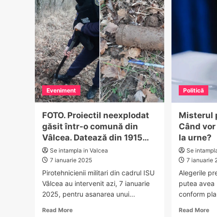
ca
fără
di
permis
Râ
de
Vâ
conducere,
dar
cu
tupeu!
Tânăr
prins
Eveniment
Politică
pe
DN
7
FOTO. Proiectil neexplodat
Misterul 
și
găsit într-o comună din
Când vor 
reținut
Vâlcea. Datează din 1915…
la urne?
Se intampla in Valcea
Se intampl
7 ianuarie 2025
7 ianuarie
Pirotehnicienii militari din cadrul ISU
Alegerile pr
Vâlcea au intervenit azi, 7 ianuarie
putea avea l
2025, pentru asanarea unui...
conform planu
Read
Re
Read More
Read More