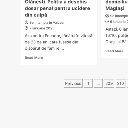
Olănești. Poliția a deschis
domiciliu
dosar penal pentru ucidere
Măglași
din culpă
Se intampl
6 ianuarie
Se intampla in Valcea
7 ianuarie 2025
Astăzi, 6 ian
16:10, poliți
Alexandru Ecuador, tânărul în vârstă
Orașului Băil
de 23 de ani care fusese dat
dispărut de familie,...
Re
Read More
mo
Read
Read More
ab
more
L-
about
AȚ
Tânărul
VĂ
dat
Paginație
Al
Previous
1
…
209
210
dispărut
Ed
ieri
articole
a
a
di
fost
de
găsit
la
decedat
dom
în
să
râul
di
Olănești.