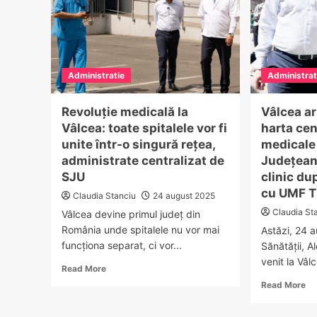
Administratie
Administrat
Revoluție medicală la
Vâlcea ar
Vâlcea: toate spitalele vor fi
harta cen
unite într-o singură rețea,
medicale 
administrate centralizat de
Județean 
SJU
clinic du
cu UMF T
Claudia Stanciu
24 august 2025
Claudia St
Vâlcea devine primul județ din
România unde spitalele nu vor mai
Astăzi, 24 a
funcționa separat, ci vor...
Sănătății, 
venit la Vâlc
Read
Read More
more
Re
Read More
about
mo
Revoluție
ab