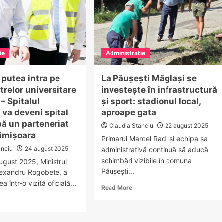
ie
Administratie
 putea intra pe
La Păușești Măglași se
trelor universitare
investește în infrastructură
– Spitalul
și sport: stadionul local,
va deveni spital
aproape gata
pă un parteneriat
Claudia Stanciu
22 august 2025
imișoara
Primarul Marcel Radi și echipa sa
anciu
24 august 2025
administrativă continuă să aducă
schimbări vizibile în comuna
ugust 2025, Ministrul
Păușești...
Alexandru Rogobete, a
ea într-o vizită oficială...
Read
Read More
more
ad
about
re
La
out