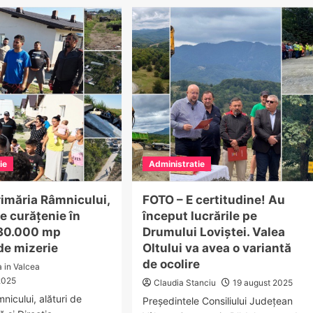
Păușești
lcea
Măglași
se
tea
investește
ra
în
infrastructură
rta
și
ntrelor
sport:
iversitare
stadionul
dicale
local,
aproape
talul
gata
dețean
ie
Administratie
veni
tal
rimăria Râmnicului,
FOTO – E certitudine! Au
nic
e curățenie în
început lucrările pe
pă
 30.000 mp
Drumului Loviștei. Valea
rteneriat
 de mizerie
Oltului va avea o variantă
de ocolire
a in Valcea
MF
2025
Claudia Stanciu
19 august 2025
mișoara
nicului, alături de
Președintele Consiliului Județean