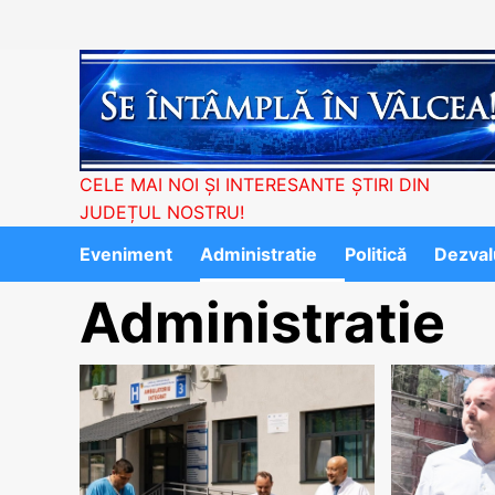
Skip
to
content
CELE MAI NOI ȘI INTERESANTE ȘTIRI DIN
JUDEȚUL NOSTRU!
Eveniment
Administratie
Politică
Dezvalu
Administratie