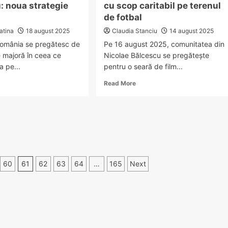
: noua strategie
cu scop caritabil pe terenul
ocolire
de fotbal
atina
18 august 2025
Claudia Stanciu
14 august 2025
 România se pregătesc de
Pe 16 august 2025, comunitatea din
 majoră în ceea ce
Nicolae Bălcescu se pregătește
a pe...
pentru o seară de film...
ad
Read
Read More
re
more
out
about
vinieta
Primăria
ă,
Nicolae
ocuită
Bălcescu
 plata
organizează
umurilor
seară
de
60
61
62
63
64
…
165
Next
lometru:
film
ua
cu
rategie
scop
AIR
caritabil
pe
terenul
de