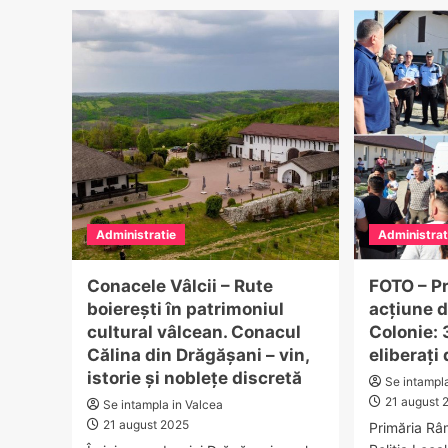
medicală
Vâ
la
ar
Vâlcea:
pu
toate
int
spitalele
pe
vor
ha
fi
ce
unite
un
într-
me
o
–
singură
Spi
rețea,
Ju
administrate
Administratie
Administrat
va
centralizat
de
de
spi
Conacele Vâlcii – Rute
FOTO – P
SJU
cli
boierești în patrimoniul
acțiune d
du
cultural vâlcean. Conacul
Colonie:
un
pa
Călina din Drăgășani – vin,
eliberați
cu
istorie și noblețe discretă
Se intampl
U
21 august 
Se intampla in Valcea
Ti
21 august 2025
Primăria Râm