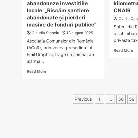
abandoneze investițiile
noblețe
kilometru
discretă
locale: „Riscăm șantiere
CNAIR
abandonate și pierderi
Ovidiu Cap
masive de fonduri publice”
Șoferii din
Claudia Stanciu
18 august 2025
o schimbare
privește tax
Asociația Comunelor din România
(ACoR), prin vocea președintelui
Re
Read More
Emil Drăghici, trage un semnal de
mo
alarmă...
ab
Ro
Read
Read More
fix
more
înl
about
cu
PNRR,
dr
în
Paginație
la
Previous
1
…
58
59
pericol!
ki
ACoR
articole
no
cere
st
Guvernului
CN
să
nu
abandoneze