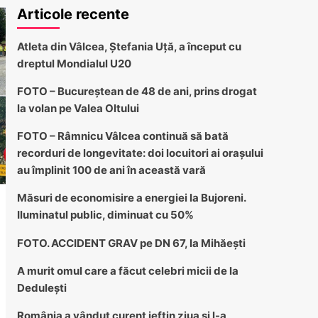
Articole recente
Atleta din Vâlcea, Ștefania Uță, a început cu
dreptul Mondialul U20
FOTO – Bucureștean de 48 de ani, prins drogat
la volan pe Valea Oltului
FOTO – Râmnicu Vâlcea continuă să bată
recorduri de longevitate: doi locuitori ai orașului
au împlinit 100 de ani în această vară
Măsuri de economisire a energiei la Bujoreni.
Iluminatul public, diminuat cu 50%
FOTO. ACCIDENT GRAV pe DN 67, la Mihăești
A murit omul care a făcut celebri micii de la
Dedulești
România a vândut curent ieftin ziua și l-a