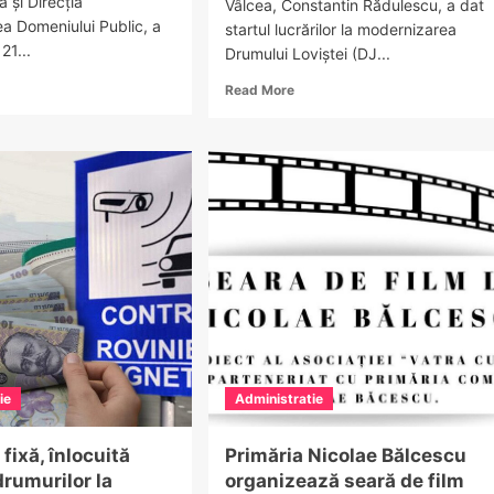
ă și Direcția
Vâlcea, Constantin Rădulescu, a dat
ea Domeniului Public, a
startul lucrărilor la modernizarea
21...
Drumului Loviștei (DJ...
ad
Read
Read More
re
more
out
about
TO
FOTO
–
imăria
E
mnicului,
certitudine!
țiune
Au
început
rățenie
lucrările
pe
lonie:
Drumului
.000
Loviștei.
p
Valea
berați
Oltului
ie
Administratie
va
zerie
avea
o
 fixă, înlocuită
Primăria Nicolae Bălcescu
variantă
drumurilor la
organizează seară de film
de