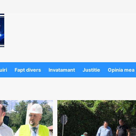
iri
Fapt divers
Invatamant
Justitie
Opinia mea