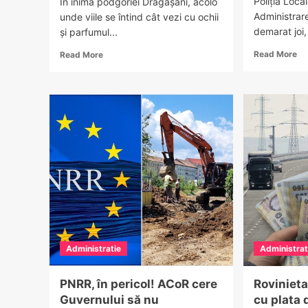
Poliția Local
În inima podgoriei Drăgășani, acolo
Administrar
unde viile se întind cât vezi cu ochii
demarat joi, 
și parfumul...
Re
Read
Read More
Read More
mo
more
ab
about
FO
Conacele
–
Vâlcii
Pr
–
Râ
Rute
ac
boierești
de
în
cu
patrimoniul
în
cultural
Co
vâlcean.
30
Conacul
m
Călina
eli
din
de
Administratie
Drăgășani
Administrat
mi
–
vin,
PNRR, în pericol! ACoR cere
Rovinieta
istorie
Guvernului să nu
cu plata 
și