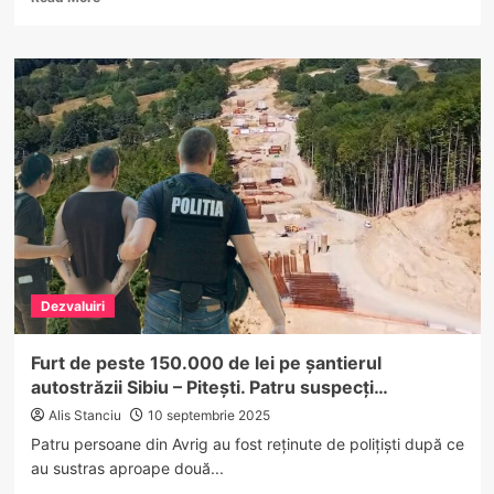
more
about
Descinderi
la
Vâlcea:
femeie
bănuită
de
tâlhărie
la
Satu
Mare,
încătușată
de
Dezvaluiri
polițiști
(foto)
Furt de peste 150.000 de lei pe șantierul
autostrăzii Sibiu – Pitești. Patru suspecți…
Alis Stanciu
10 septembrie 2025
Patru persoane din Avrig au fost reținute de polițiști după ce
au sustras aproape două...