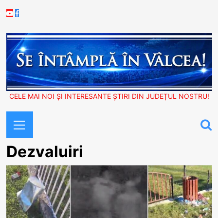
Skip
Youtube
Facebook
to
content
CELE MAI NOI ȘI INTERESANTE ȘTIRI DIN JUDEȚUL NOSTRU!
Primary
Menu
Dezvaluiri