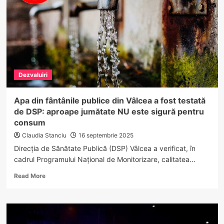
parcuri
distruse,
dosare
închise
și
plângeri
ignorate
Dezvaluiri
de
polițiști
Apa din fântânile publice din Vâlcea a fost testată
de DSP: aproape jumătate NU este sigură pentru
consum
Claudia Stanciu
16 septembrie 2025
Direcția de Sănătate Publică (DSP) Vâlcea a verificat, în
cadrul Programului Național de Monitorizare, calitatea...
Read
Read More
more
about
Apa
din
fântânile