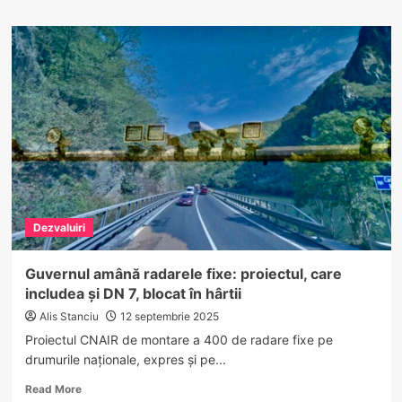
about
O
mamă
din
Vâlcea
își
caută
fiul
dispărut
în
Italia:
„Sunt
disperată,
Dezvaluiri
nu
știu
în
Guvernul amână radarele fixe: proiectul, care
ce
includea și DN 7, blocat în hârtii
direcție
să
Alis Stanciu
12 septembrie 2025
o
Proiectul CNAIR de montare a 400 de radare fixe pe
mai
drumurile naționale, expres și pe...
iau
să-
Read
Read More
l