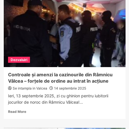
în
miez
de
noapte
la
Budești:
un
bărbat,
cu
securea
pe
Dezvaluiri
stradă,
potolit
de
Controale și amenzi la cazinourile din Râmnicu
polițiști
Vâlcea – forțele de ordine au intrat în acțiune
Se intampla in Valcea
14 septembrie 2025
Ieri, 13 septembrie 2025, zi cu ghinion pentru iubitorii
jocurilor de noroc din Râmnicu Vâlcea!...
Read
Read More
more
about
Controale