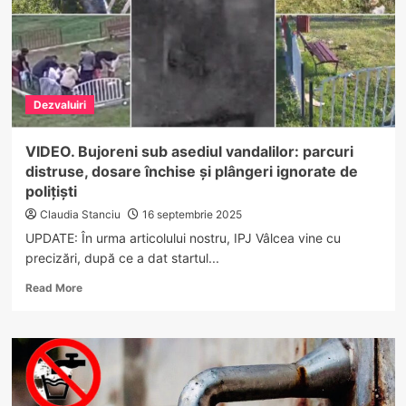
Dezvaluiri
VIDEO. Bujoreni sub asediul vandalilor: parcuri
distruse, dosare închise și plângeri ignorate de
polițiști
Claudia Stanciu
16 septembrie 2025
UPDATE: În urma articolului nostru, IPJ Vâlcea vine cu
precizări, după ce a dat startul...
Read
Read More
more
about
VIDEO.
Bujoreni
sub
asediul
vandalilor: