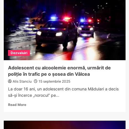
publice
din
Vâlcea
a
fost
testată
de
DSP:
aproape
Dezvaluiri
jumătate
NU
este
Adolescent cu alcoolemie enormă, urmărit de
sigură
poliție în trafic pe o șosea din Vâlcea
pentru
consum
Alis Stanciu
15 septembrie 2025
La doar 16 ani, un adolescent din comuna Mădulari a decis
să-și încerce „norocul” pe...
Read
Read More
more
about
Adolescent
cu