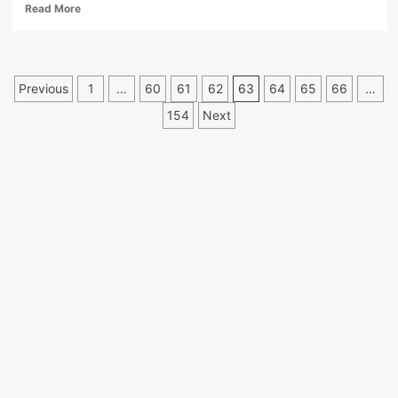
Read
Read More
more
about
Furt
de
Paginație
Previous
1
…
60
61
62
63
64
65
66
…
peste
150.000
articole
154
Next
de
lei
pe
șantierul
autostrăzii
Sibiu
–
Pitești.
Patru
suspecți…