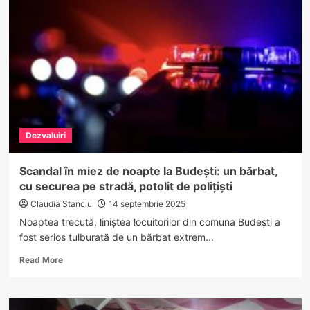
alcoolemie
enormă,
urmărit
de
poliție
în
trafic
pe
o
șosea
Dezvaluiri
din
Vâlcea
Scandal în miez de noapte la Budești: un bărbat,
cu securea pe stradă, potolit de polițiști
Claudia Stanciu
14 septembrie 2025
Noaptea trecută, liniștea locuitorilor din comuna Budești a
fost serios tulburată de un bărbat extrem...
Read
Read More
more
about
Scandal