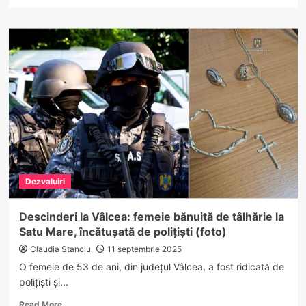
more
caut!”
about
Guvernul
amână
radarele
fixe: proiectul,
care
includea
și
DN
7,
blocat
în
hârtii
Dezvaluiri
Descinderi la Vâlcea: femeie bănuită de tâlhărie la
Satu Mare, încătușată de polițiști (foto)
Claudia Stanciu
11 septembrie 2025
O femeie de 53 de ani, din județul Vâlcea, a fost ridicată de
polițiști și...
Read
Read More