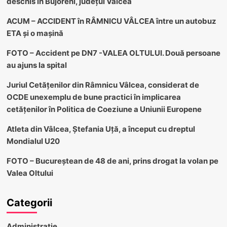
deschis în Bujoreni, județul Vâlcea
ACUM – ACCIDENT în RÂMNICU VÂLCEA între un autobuz
ETA și o mașină
FOTO – Accident pe DN7 -VALEA OLTULUI. Două persoane
au ajuns la spital
Juriul Cetățenilor din Râmnicu Vâlcea, considerat de
OCDE unexemplu de bune practici în implicarea
cetățenilor în Politica de Coeziune a Uniunii Europene
Atleta din Vâlcea, Ștefania Uță, a început cu dreptul
Mondialul U20
FOTO – Bucureștean de 48 de ani, prins drogat la volan pe
Valea Oltului
Categorii
Administratie