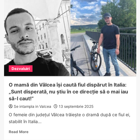
și
amenzi
la
cazinourile
din
Râmnicu
Vâlcea
–
forțele
de
ordine
Dezvaluiri
au
intrat
în
O mamă din Vâlcea își caută fiul dispărut în Italia:
acțiune
„Sunt disperată, nu știu în ce direcție să o mai iau
să-l caut!”
Se intampla in Valcea
13 septembrie 2025
O femeie din județul Vâlcea trăiește o dramă după ce fiul ei,
stabilit în Italia...
Read
Read More
more