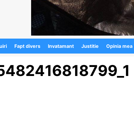
iri
Fapt divers
Invatamant
Justitie
Opinia mea
5482416818799_1