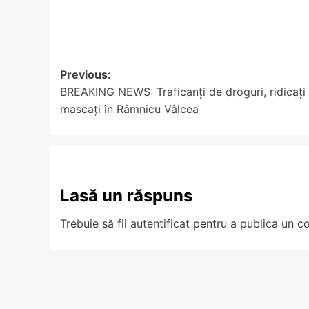
Post
Previous:
BREAKING NEWS: Traficanţi de droguri, ridicaţi
navigation
mascaţi în Râmnicu Vâlcea
Lasă un răspuns
Trebuie să fii
autentificat
pentru a publica un c