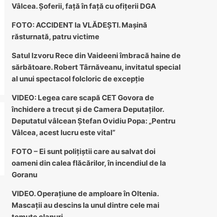
Vâlcea. Șoferii, față în față cu ofițerii DGA
FOTO: ACCIDENT la VLĂDEȘTI. Mașină
răsturnată, patru victime
Satul Izvoru Rece din Vaideeni îmbracă haine de
sărbătoare. Robert Târnăveanu, invitatul special
al unui spectacol folcloric de excepție
VIDEO: Legea care scapă CET Govora de
închidere a trecut și de Camera Deputaților.
Deputatul vâlcean Ștefan Ovidiu Popa: „Pentru
Vâlcea, acest lucru este vital”
FOTO – Ei sunt polițiștii care au salvat doi
oameni din calea flăcărilor, în incendiul de la
Goranu
VIDEO. Operațiune de amploare în Oltenia.
Mascații au descins la unul dintre cele mai
temute clanuri