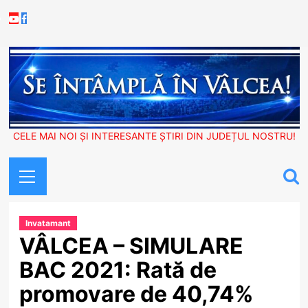
Skip
Youtube
Facebook
to
content
CELE MAI NOI ȘI INTERESANTE ȘTIRI DIN JUDEȚUL NOSTRU!
Primary
Menu
Invatamant
VÂLCEA – SIMULARE
BAC 2021: Rată de
promovare de 40,74%