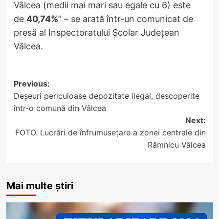
Vâlcea (medii mai mari sau egale cu 6) este
de
40,74%
” – se arată într-un comunicat de
presă al Inspectoratului Școlar Județean
Vâlcea.
Post
Previous:
Deșeuri periculoase depozitate ilegal, descoperite
navigation
într-o comună din Vâlcea
Next:
FOTO. Lucrări de înfrumusețare a zonei centrale din
Râmnicu Vâlcea
Mai multe știri