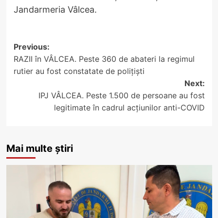
Jandarmeria Vâlcea.
Post
Previous:
RAZII în VÂLCEA. Peste 360 de abateri la regimul
navigation
rutier au fost constatate de polițiști
Next:
IPJ VÂLCEA. Peste 1.500 de persoane au fost
legitimate în cadrul acțiunilor anti-COVID
Mai multe știri