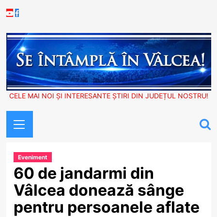
Skip
Youtube
Facebook
to
content
CELE MAI NOI ȘI INTERESANTE ȘTIRI DIN JUDEȚUL NOSTRU!
Primary
Menu
Eveniment
60 de jandarmi din
Vâlcea donează sânge
pentru persoanele aflate