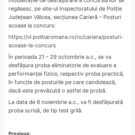
modalitățile de desfășurare a concursurilor se
regăsesc, pe site-ul Inspectoratului de Poliție
Județean Vâlcea, secțiunea Carieră – Posturi
scoase la concurs:
https://vl.politiaromana.ro/ro/cariera/posturi-
scoase-la-concurs
În perioada 21 – 29 octombrie a.c., se va
desfășura proba eliminatorie de evaluare a
performanței fizice, respectiv proba practică,
în funcție de posturile pe care candidează,
dacă este prevăzută o astfel de probă.
La data de 6 noiembrie a.c., va fi desfășurată
proba scrisă, de tip test grilă.
Post
Previous: