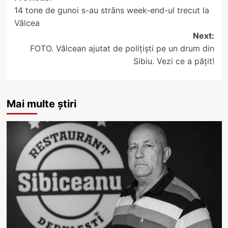
14 tone de gunoi s-au strâns week-end-ul trecut la
navigation
Vâlcea
Next:
FOTO. Vâlcean ajutat de polițiști pe un drum din
Sibiu. Vezi ce a pățit!
Mai multe știri