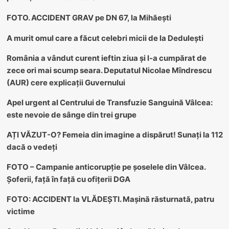
FOTO. ACCIDENT GRAV pe DN 67, la Mihăești
A murit omul care a făcut celebri micii de la Dedulești
România a vândut curent ieftin ziua și l-a cumpărat de
zece ori mai scump seara. Deputatul Nicolae Mîndrescu
(AUR) cere explicații Guvernului
Apel urgent al Centrului de Transfuzie Sanguină Vâlcea:
este nevoie de sânge din trei grupe
AȚI VĂZUT-O? Femeia din imagine a dispărut! Sunați la 112
dacă o vedeți
FOTO – Campanie anticorupție pe șoselele din Vâlcea.
Șoferii, față în față cu ofițerii DGA
FOTO: ACCIDENT la VLĂDEȘTI. Mașină răsturnată, patru
victime