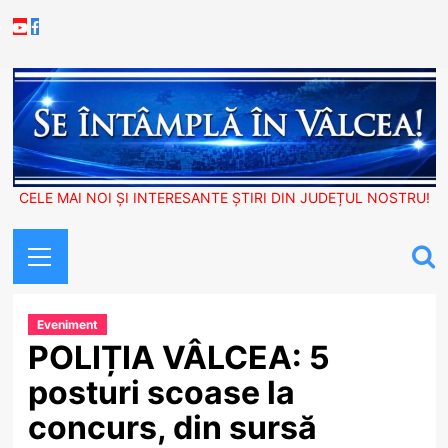
Skip
Youtube
Facebook
to
content
CELE MAI NOI ȘI INTERESANTE ȘTIRI DIN JUDEȚUL NOSTRU!
Primary
Menu
Eveniment
POLIȚIA VÂLCEA: 5
posturi scoase la
concurs, din sursă