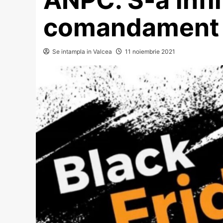
comandament 
Se intampla in Valcea
11 noiembrie 2021