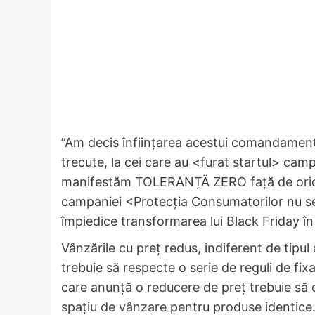
”Am decis înființarea acestui comandament 
trecute, la cei care au <furat startul> cam
manifestăm TOLERANȚĂ ZERO față de orice a
campaniei <Protecția Consumatorilor nu 
împiedice transformarea lui Black Friday în 
Vânzările cu preț redus, indiferent de tipul
trebuie să respecte o serie de reguli de fixa
care anunță o reducere de preț trebuie să o
spațiu de vânzare pentru produse identice. P