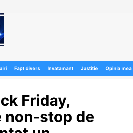
iri
Fapt divers
Invatamant
Justitie
Opinia mea
ck Friday,
 non-stop de
ințat un