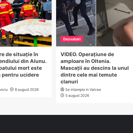
Dezvaluiri
e de situație în
VIDEO. Operațiune de
endiului din Alunu.
amploare în Oltenia.
batului mort este
Mascații au descins la unul
ă pentru ucidere
dintre cele mai temute
clanuri
anciu
8 august 2026
Se intampla in Valcea
5 august 2026