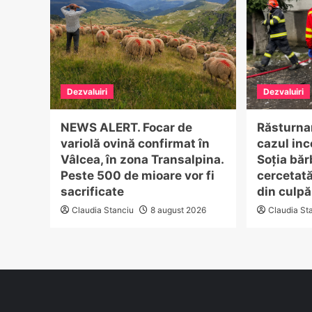
Dezvaluiri
Dezvaluiri
NEWS ALERT. Focar de
Răsturnar
variolă ovină confirmat în
cazul inc
Vâlcea, în zona Transalpina.
Soția băr
Peste 500 de mioare vor fi
cercetat
sacrificate
din culpă
Claudia Stanciu
8 august 2026
Claudia St