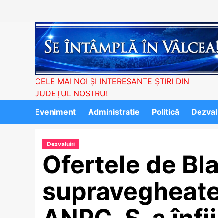
Skip
to
content
CELE MAI NOI ȘI INTERESANTE ȘTIRI DIN
JUDEȚUL NOSTRU!
Eveniment
Administratie
Politică
Dezvalu
Dezvaluiri
Ofertele de Bla
supravegheate
ANPC. S-a înfi