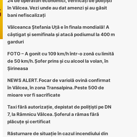
24 de operatori economici, verificați de polițiști
în Vâlcea. Vezi unde au dat amenzi și au găsit
bani nefiscalizați
Vâlceanca Ștefania Uță e în finala mondială! A
câștigat și semifinala și atacă podiumul la 400 m
garduri
FOTO – A gonit cu 109 km/h într-o zonă cu limită
de 50 km/h. Șofer prins și cu alcool la volan, în
Șirineasa
NEWS ALERT. Focar de variolă ovină confirmat
în Vâlcea, în zona Transalpina. Peste 500 de
mioare vor fi sacrificate
Taxi fără autorizație, depistat de polițiști pe DN
7, la Râmnicu Vâlcea. Șoferul a rămas fără
plăcuțe și certificat
Răsturnare de situație în cazul incendiului din