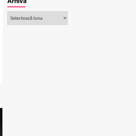
Arhivă
Arhivă