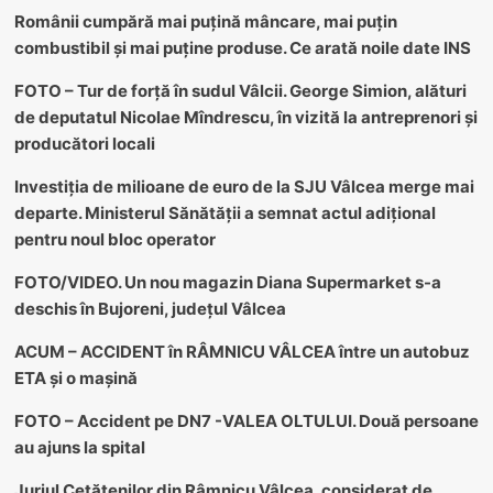
Românii cumpără mai puțină mâncare, mai puțin
combustibil și mai puține produse. Ce arată noile date INS
FOTO – Tur de forță în sudul Vâlcii. George Simion, alături
de deputatul Nicolae Mîndrescu, în vizită la antreprenori și
producători locali
Investiția de milioane de euro de la SJU Vâlcea merge mai
departe. Ministerul Sănătății a semnat actul adițional
pentru noul bloc operator
FOTO/VIDEO. Un nou magazin Diana Supermarket s-a
deschis în Bujoreni, județul Vâlcea
ACUM – ACCIDENT în RÂMNICU VÂLCEA între un autobuz
ETA și o mașină
FOTO – Accident pe DN7 -VALEA OLTULUI. Două persoane
au ajuns la spital
Juriul Cetățenilor din Râmnicu Vâlcea, considerat de