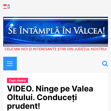
Skip
Youtube
Facebook
to
content
CELE MAI NOI ȘI INTERESANTE ȘTIRI DIN JUDEȚUL NOSTRU!
Primary
Menu
Fapt divers
VIDEO. Ninge pe Valea
Oltului. Conduceți
prudent!