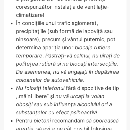
corespunzător instalația de ventilație-
climatizare!
În condiţiile unui trafic aglomerat,
precipitaţiile (sub formă de lapoviţă sau
ninsoare), precum şi vântul puternic, pot
determina apariţia unor
blocaje rutiere
temporare
.
Păstraţi-vă calmul, nu uitaţi de
politeţea rutieră şi nu blocaţi intersecţiile
.
De asemenea, nu vă angajaţi în depăşirea
coloanelor de autovehicule
.
Nu folosiţi telefonul
fără dispozitive de tip
,,mâini libere” şi
nu vă urcaţi la volan
obosiţi sau sub influenţa alcoolului ori a
substanţelor cu efect psihoactiv!
Pentru
pietoni
recomandăm
să sporească
atenţia
, să evite pe cât posibil folosirea