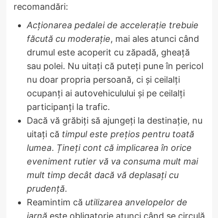
recomandări:
Acționarea pedalei de accelerație trebuie
făcută cu moderație
, mai ales atunci când
drumul este acoperit cu zăpadă, gheață
sau polei. Nu uitați că puteți pune în pericol
nu doar propria persoană, ci și ceilalți
ocupanți ai autovehiculului și pe ceilalți
participanți la trafic.
Dacă vă grăbiți să ajungeți la destinație, nu
uitați că
timpul este prețios pentru toată
lumea
.
Țineți cont că implicarea în orice
eveniment rutier vă va consuma mult mai
mult timp decât dacă vă deplasați cu
prudență
.
Reamintim că
utilizarea anvelopelor de
iarnă
este obligatorie atunci când se circulă