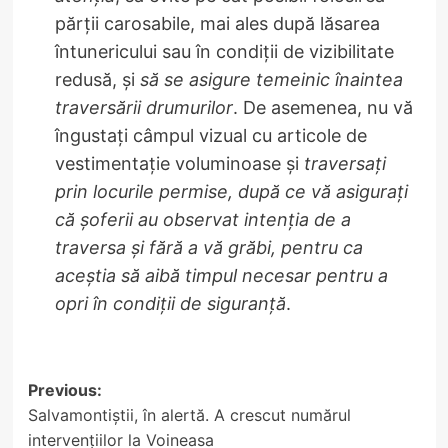
părţii carosabile, mai ales după lăsarea
întunericului sau în condiţii de vizibilitate
redusă, şi
să se asigure temeinic înaintea
traversării drumurilor
. De asemenea, nu vă
îngustaţi câmpul vizual cu articole de
vestimentaţie voluminoase şi
traversaţi
prin locurile permise, după ce vă asiguraţi
că şoferii au observat intenţia de a
traversa şi fără a vă grăbi, pentru ca
aceştia să aibă timpul necesar pentru a
opri în condiţii de siguranţă
.
Post
Previous:
Salvamontiștii, în alertă. A crescut numărul
navigation
intervențiilor la Voineasa