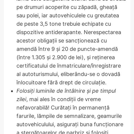
pe drumuri acoperite cu zăpadă, gheaţă
sau polei, iar autovehiculele cu greutatea
de peste 3,5 tone trebuie echipate cu
dispozitive antiderapante. Nerespectarea
acestor obligații se sancționează cu
amendă între 9 și 20 de puncte-amendă
(între 1.305 și 2.900 de lei), și reținerea
certificatului de înmatriculare/înregistrare
al autoturismului, eliberându-se o dovadă
înlocuitoare fără drept de circulație.
Folosiți luminile de întâlnire și pe timpul
zilei
, mai ales în condiții de vreme
nefavorabilă! Curătați în permanență
farurile, lămpile de semnalizare, geamurile
autovehiculului, asigurați buna funcționare
a ștergătoarelor de parbriz și folosiți