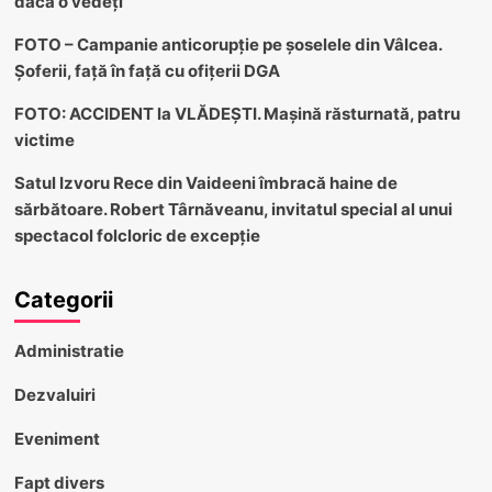
dacă o vedeți
FOTO – Campanie anticorupție pe șoselele din Vâlcea.
Șoferii, față în față cu ofițerii DGA
FOTO: ACCIDENT la VLĂDEȘTI. Mașină răsturnată, patru
victime
Satul Izvoru Rece din Vaideeni îmbracă haine de
sărbătoare. Robert Târnăveanu, invitatul special al unui
spectacol folcloric de excepție
Categorii
Administratie
Dezvaluiri
Eveniment
Fapt divers