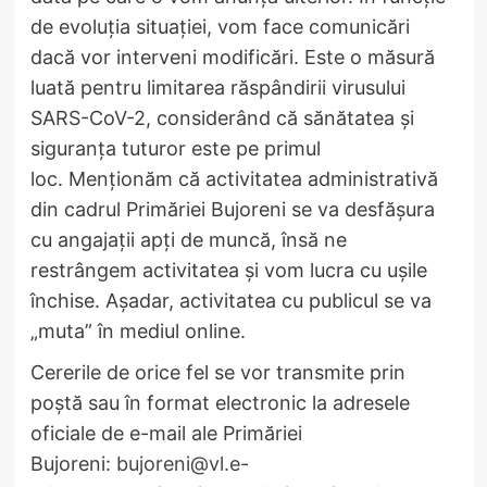
de evoluţia situaţiei, vom face comunicări
dacă vor interveni modificări. Este o măsură
luată pentru limitarea răspândirii virusului
SARS-CoV-2, considerând că sănătatea şi
siguranţa tuturor este pe primul
loc. Menţionăm că activitatea administrativă
din cadrul Primăriei Bujoreni se va desfăşura
cu angajaţii apţi de muncă, însă ne
restrângem activitatea şi vom lucra cu uşile
închise. Aşadar, activitatea cu publicul se va
„muta” în mediul online.
​Cererile de orice fel se vor transmite prin
poştă sau în format electronic la adresele
oficiale de e-mail ale Primăriei
Bujoreni:
bujoreni@vl.e-