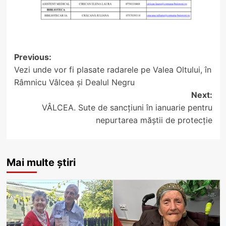
Post
Previous:
Vezi unde vor fi plasate radarele pe Valea Oltului, în
navigation
Râmnicu Vâlcea și Dealul Negru
Next:
VÂLCEA. Sute de sancțiuni în ianuarie pentru
nepurtarea măștii de protecție
Mai multe știri