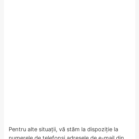
​Pentru alte situaţii, vă stăm la dispoziţie la
numerele de telefonşi adresele de e-mail din