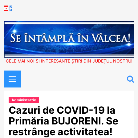
Skip
Youtube
Facebook
to
content
CELE MAI NOI ȘI INTERESANTE ȘTIRI DIN JUDEȚUL NOSTRU!
Primary
Menu
Administratie
Cazuri de COVID-19 la
Primăria BUJORENI. Se
restrânge activitatea!