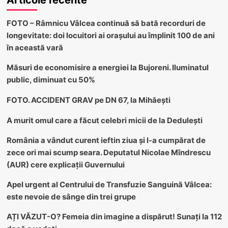
Articole recente
FOTO – Râmnicu Vâlcea continuă să bată recorduri de
longevitate: doi locuitori ai orașului au împlinit 100 de ani
în această vară
Măsuri de economisire a energiei la Bujoreni. Iluminatul
public, diminuat cu 50%
FOTO. ACCIDENT GRAV pe DN 67, la Mihăești
A murit omul care a făcut celebri micii de la Dedulești
România a vândut curent ieftin ziua și l-a cumpărat de
zece ori mai scump seara. Deputatul Nicolae Mîndrescu
(AUR) cere explicații Guvernului
Apel urgent al Centrului de Transfuzie Sanguină Vâlcea:
este nevoie de sânge din trei grupe
AȚI VĂZUT-O? Femeia din imagine a dispărut! Sunați la 112