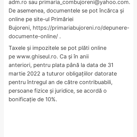
adm.ro
sau
primaria_combujoreni@yahoo.com
.
De asemenea, documentele se pot încărca şi
online pe site-ul Primăriei
Bujoreni,
https://primariabujoreni.ro/depunere-
documente-online/
.
​Taxele şi impozitele se pot plăti online
pe
www.ghiseul.ro
. Ca şi în anii
anteriori, pentru plata până la data de 31
martie 2022 a tuturor obligaţiilor datorate
pentru întregul an de către contribuabili,
persoane fizice şi juridice, se acordă o
bonificaţie de 10%.