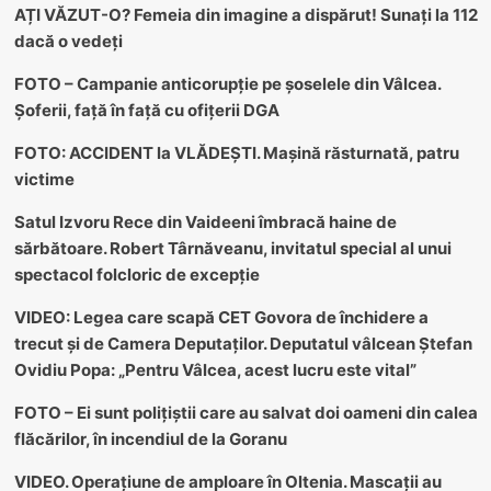
AȚI VĂZUT-O? Femeia din imagine a dispărut! Sunați la 112
dacă o vedeți
FOTO – Campanie anticorupție pe șoselele din Vâlcea.
Șoferii, față în față cu ofițerii DGA
FOTO: ACCIDENT la VLĂDEȘTI. Mașină răsturnată, patru
victime
Satul Izvoru Rece din Vaideeni îmbracă haine de
sărbătoare. Robert Târnăveanu, invitatul special al unui
spectacol folcloric de excepție
VIDEO: Legea care scapă CET Govora de închidere a
trecut și de Camera Deputaților. Deputatul vâlcean Ștefan
Ovidiu Popa: „Pentru Vâlcea, acest lucru este vital”
FOTO – Ei sunt polițiștii care au salvat doi oameni din calea
flăcărilor, în incendiul de la Goranu
VIDEO. Operațiune de amploare în Oltenia. Mascații au