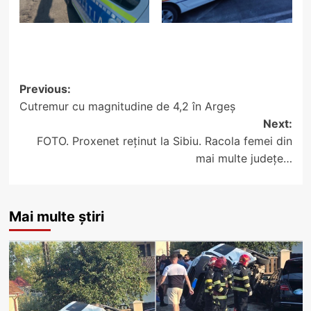
Post
Previous:
Cutremur cu magnitudine de 4,2 în Argeș
navigation
Next:
FOTO. Proxenet reținut la Sibiu. Racola femei din
mai multe județe…
Mai multe știri