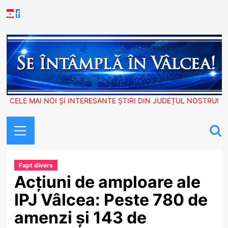
Skip
Youtube
Facebook
to
content
CELE MAI NOI ȘI INTERESANTE ȘTIRI DIN JUDEȚUL NOSTRU!
Primary
Menu
Fapt divers
Acțiuni de amploare ale
IPJ Vâlcea: Peste 780 de
amenzi și 143 de