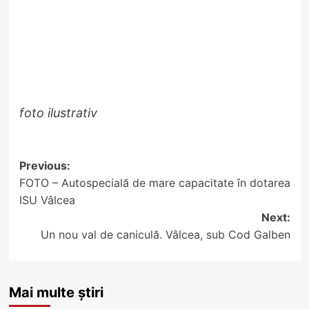
foto ilustrativ
Post
Previous:
FOTO – Autospecială de mare capacitate în dotarea
navigation
ISU Vâlcea
Next:
Un nou val de caniculă. Vâlcea, sub Cod Galben
Mai multe știri