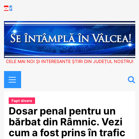
Skip
Youtube
Facebook
to
content
CELE MAI NOI ȘI INTERESANTE ȘTIRI DIN JUDEȚUL NOSTRU!
Primary
Menu
Fapt divers
Dosar penal pentru un
bărbat din Râmnic. Vezi
cum a fost prins în trafic