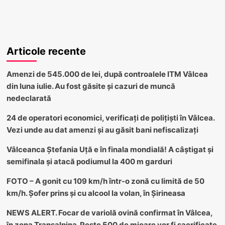
Articole recente
Amenzi de 545.000 de lei, după controalele ITM Vâlcea
din luna iulie. Au fost găsite și cazuri de muncă
nedeclarată
24 de operatori economici, verificați de polițiști în Vâlcea.
Vezi unde au dat amenzi și au găsit bani nefiscalizați
Vâlceanca Ștefania Uță e în finala mondială! A câștigat și
semifinala și atacă podiumul la 400 m garduri
FOTO – A gonit cu 109 km/h într-o zonă cu limită de 50
km/h. Șofer prins și cu alcool la volan, în Șirineasa
NEWS ALERT. Focar de variolă ovină confirmat în Vâlcea,
în zona Transalpina. Peste 500 de mioare vor fi sacrificate