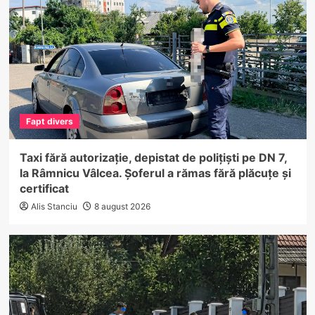
Fapt divers
Taxi fără autorizație, depistat de polițiști pe DN 7,
la Râmnicu Vâlcea. Șoferul a rămas fără plăcuțe și
certificat
Alis Stanciu
8 august 2026