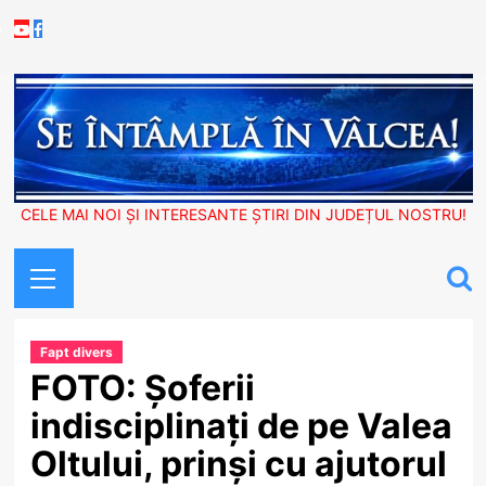
Skip
Youtube
Facebook
to
content
CELE MAI NOI ȘI INTERESANTE ȘTIRI DIN JUDEȚUL NOSTRU!
Primary
Menu
Fapt divers
FOTO: Șoferii
indisciplinați de pe Valea
Oltului, prinși cu ajutorul