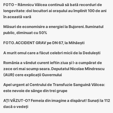
FOTO – Râmnicu Vâlcea continuă să bată recorduri de
longevitate: doi locuitori ai orașului au împlinit 100 de ani
în această vară
Măsuri de economisire a energiei la Bujoreni. Iluminatul
public, diminuat cu 50%
FOTO. ACCIDENT GRAV pe DN 67, la Mihăești
A murit omul care a făcut celebri micii de la Dedulești
România a vândut curent ieftin ziua și l-a cumpărat de
zece ori mai scump seara. Deputatul Nicolae Mîndrescu
(AUR) cere explicații Guvernului
Apel urgent al Centrului de Transfuzie Sanguină Vâlcea:
este nevoie de sânge din trei grupe
AȚI VĂZUT-O? Femeia din imagine a dispărut! Sunați la 112
dacă o vedeți