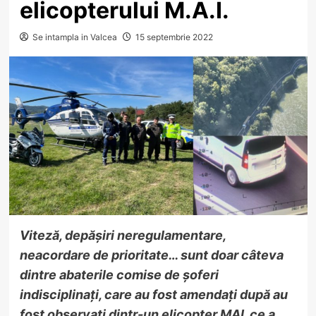
elicopterului M.A.I.
Se intampla in Valcea
15 septembrie 2022
Viteză, depășiri neregulamentare,
neacordare de prioritate… sunt doar câteva
dintre abaterile comise de șoferi
indisciplinați, care au fost amendați după au
fost observați dintr-un elicopter MAI, ce a