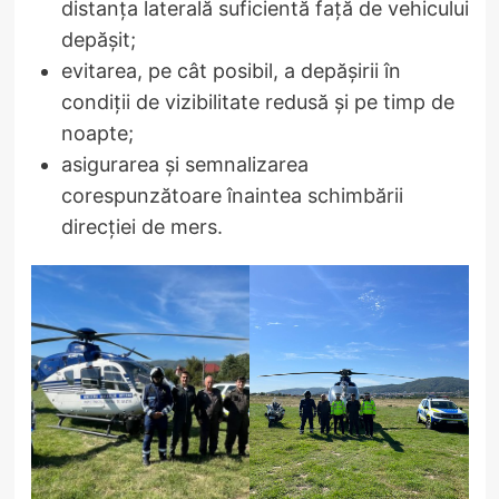
distanţa laterală suficientă faţă de vehicului
depăşit;
evitarea, pe cât posibil, a depăşirii în
condiţii de vizibilitate redusă şi pe timp de
noapte;
asigurarea şi semnalizarea
corespunzătoare înaintea schimbării
direcției de mers.