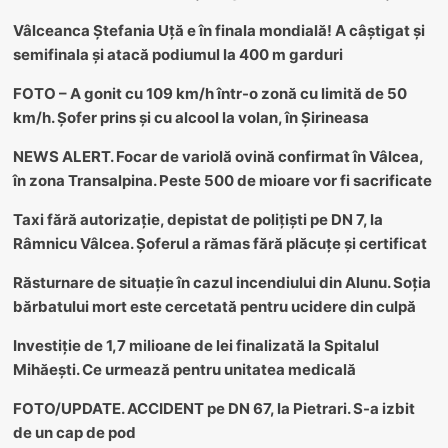
Vâlceanca Ștefania Uță e în finala mondială! A câștigat și
semifinala și atacă podiumul la 400 m garduri
FOTO – A gonit cu 109 km/h într-o zonă cu limită de 50
km/h. Șofer prins și cu alcool la volan, în Șirineasa
NEWS ALERT. Focar de variolă ovină confirmat în Vâlcea,
în zona Transalpina. Peste 500 de mioare vor fi sacrificate
Taxi fără autorizație, depistat de polițiști pe DN 7, la
Râmnicu Vâlcea. Șoferul a rămas fără plăcuțe și certificat
Răsturnare de situație în cazul incendiului din Alunu. Soția
bărbatului mort este cercetată pentru ucidere din culpă
Investiție de 1,7 milioane de lei finalizată la Spitalul
Mihăești. Ce urmează pentru unitatea medicală
FOTO/UPDATE. ACCIDENT pe DN 67, la Pietrari. S-a izbit
de un cap de pod