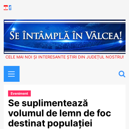
Skip
Youtube
Facebook
to
content
CELE MAI NOI ȘI INTERESANTE ȘTIRI DIN JUDEȚUL NOSTRU!
Primary
Menu
Eveniment
Se suplimentează
volumul de lemn de foc
destinat populației