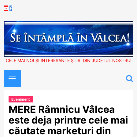
Skip
Youtube
Facebook
to
content
CELE MAI NOI ȘI INTERESANTE ȘTIRI DIN JUDEȚUL NOSTRU!
Primary
Menu
Eveniment
MERE Râmnicu Vâlcea
este deja printre cele mai
căutate marketuri din