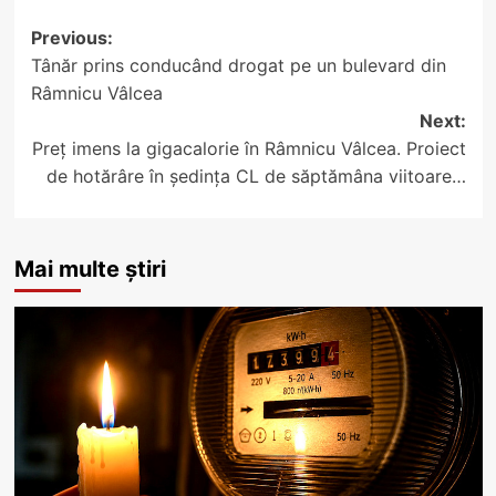
Post
Previous:
Tânăr prins conducând drogat pe un bulevard din
navigation
Râmnicu Vâlcea
Next:
Preț imens la gigacalorie în Râmnicu Vâlcea. Proiect
de hotărâre în ședința CL de săptămâna viitoare…
Mai multe știri