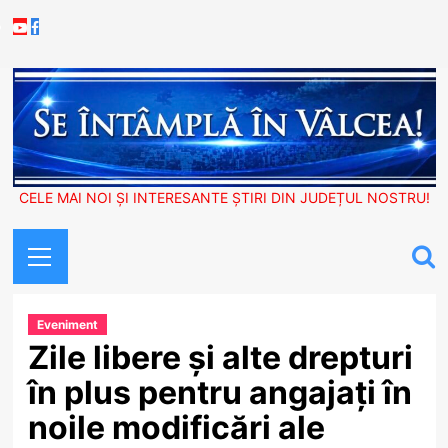
Skip
Youtube
Facebook
to
content
CELE MAI NOI ȘI INTERESANTE ȘTIRI DIN JUDEȚUL NOSTRU!
Primary
Menu
Eveniment
Zile libere și alte drepturi
în plus pentru angajați în
noile modificări ale