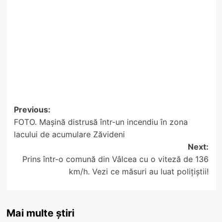
Post
Previous:
FOTO. Mașină distrusă într-un incendiu în zona
navigation
lacului de acumulare Zăvideni
Next:
Prins într-o comună din Vâlcea cu o viteză de 136
km/h. Vezi ce măsuri au luat polițiștii!
Mai multe știri