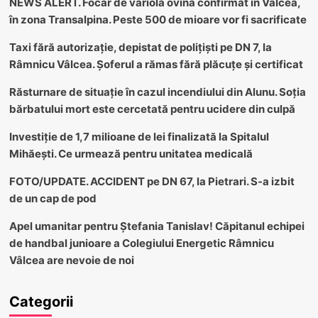
NEWS ALERT. Focar de variolă ovină confirmat în Vâlcea,
în zona Transalpina. Peste 500 de mioare vor fi sacrificate
Taxi fără autorizație, depistat de polițiști pe DN 7, la
Râmnicu Vâlcea. Șoferul a rămas fără plăcuțe și certificat
Răsturnare de situație în cazul incendiului din Alunu. Soția
bărbatului mort este cercetată pentru ucidere din culpă
Investiție de 1,7 milioane de lei finalizată la Spitalul
Mihăești. Ce urmează pentru unitatea medicală
FOTO/UPDATE. ACCIDENT pe DN 67, la Pietrari. S-a izbit
de un cap de pod
Apel umanitar pentru Ștefania Tanislav! Căpitanul echipei
de handbal junioare a Colegiului Energetic Râmnicu
Vâlcea are nevoie de noi
Categorii