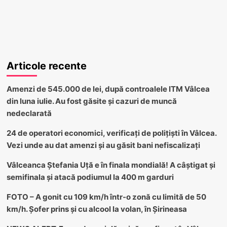
Articole recente
Amenzi de 545.000 de lei, după controalele ITM Vâlcea
din luna iulie. Au fost găsite și cazuri de muncă
nedeclarată
24 de operatori economici, verificați de polițiști în Vâlcea.
Vezi unde au dat amenzi și au găsit bani nefiscalizați
Vâlceanca Ștefania Uță e în finala mondială! A câștigat și
semifinala și atacă podiumul la 400 m garduri
FOTO – A gonit cu 109 km/h într-o zonă cu limită de 50
km/h. Șofer prins și cu alcool la volan, în Șirineasa