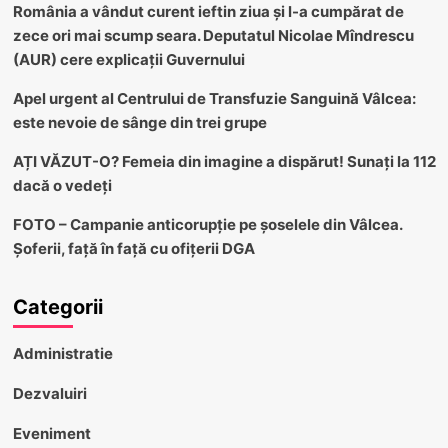
România a vândut curent ieftin ziua și l-a cumpărat de
zece ori mai scump seara. Deputatul Nicolae Mîndrescu
(AUR) cere explicații Guvernului
Apel urgent al Centrului de Transfuzie Sanguină Vâlcea:
este nevoie de sânge din trei grupe
AȚI VĂZUT-O? Femeia din imagine a dispărut! Sunați la 112
dacă o vedeți
FOTO – Campanie anticorupție pe șoselele din Vâlcea.
Șoferii, față în față cu ofițerii DGA
Categorii
Administratie
Dezvaluiri
Eveniment