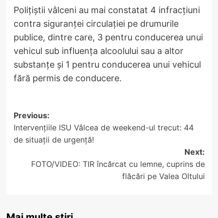
Polițiștii vâlceni au mai constatat 4 infracțiuni
contra siguranței circulației pe drumurile
publice, dintre care, 3 pentru conducerea unui
vehicul sub influența alcoolului sau a altor
substanțe și 1 pentru conducerea unui vehicul
fără permis de conducere.
Post
Previous:
Intervențiile ISU Vâlcea de weekend-ul trecut: 44
navigation
de situații de urgență!
Next:
FOTO/VIDEO: TIR încărcat cu lemne, cuprins de
flăcări pe Valea Oltului
Mai multe știri