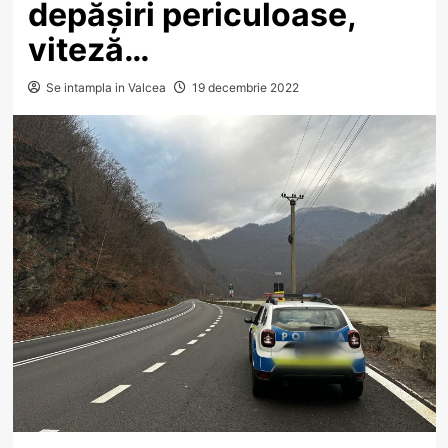
depășiri periculoase,
viteză…
Se intampla in Valcea
19 decembrie 2022