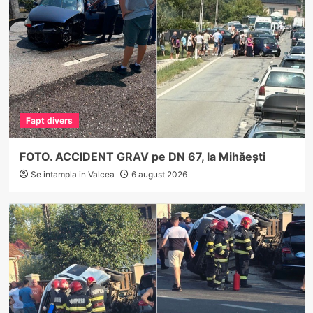
Fapt divers
FOTO. ACCIDENT GRAV pe DN 67, la Mihăești
Se intampla in Valcea
6 august 2026