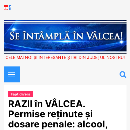
Skip
Youtube
Facebook
to
content
CELE MAI NOI ȘI INTERESANTE ȘTIRI DIN JUDEȚUL NOSTRU!
Primary
Menu
Fapt divers
RAZII în VÂLCEA.
Permise reținute și
dosare penale: alcool,