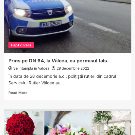
ce
au
furat
700
de
litri
de
Fapt divers
motorină
din
rezervorul
Prins pe DN 64, la Vâlcea, cu permisul fals…
unei
Se intampla in Valcea
29 decembrie 2022
autoutilitare
În data de 28 decembrie a.c , polițiștii rutieri din cadrul
Servicului Rutier Vâlcea au...
Read
Read More
more
about
Prins
pe
DN
64,
la