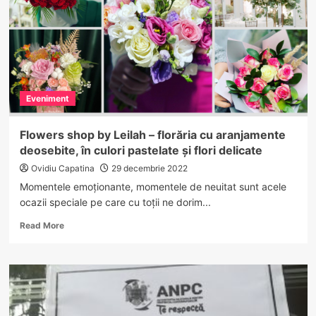
Vâlcea,
cu
permisul
fals…
Eveniment
Flowers shop by Leilah – florăria cu aranjamente
deosebite, în culori pastelate și flori delicate
Ovidiu Capatina
29 decembrie 2022
Momentele emoționante, momentele de neuitat sunt acele
ocazii speciale pe care cu toții ne dorim...
Read
Read More
more
about
Flowers
shop
by
Leilah