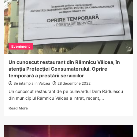
–
florăria
cu
aranjamente
deosebite,
în
culori
pastelate
Eveniment
și
flori
delicate
Un cunoscut restaurant din Râmnicu Vâlcea, în
atenția Protecției Consumatorului. Oprire
temporară a prestării serviciilor
Se intampla in Valcea
28 decembrie 2022
Un cunoscut restaurant de pe bulevardul Dem Rădulescu
din municipiul Râmnicu Vâlcea a intrat, recent,...
Read
Read More
more
about
Un
cunoscut
restaurant