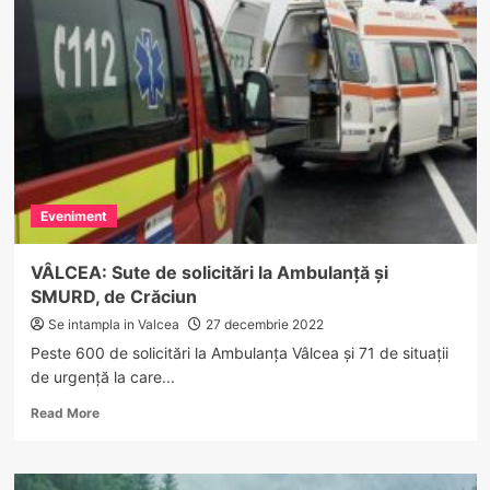
și
persoane
fizice
din
Vâlcea
și
alte
județe,
”vizitate”
de
Eveniment
mascați
VÂLCEA: Sute de solicitări la Ambulanță și
SMURD, de Crăciun
Se intampla in Valcea
27 decembrie 2022
Peste 600 de solicitări la Ambulanța Vâlcea și 71 de situații
de urgență la care...
Read
Read More
more
about
VÂLCEA: