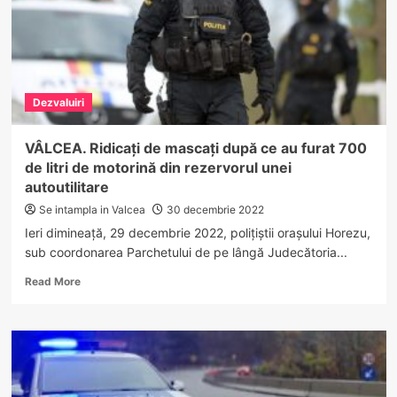
Dezvaluiri
VÂLCEA. Ridicați de mascați după ce au furat 700
de litri de motorină din rezervorul unei
autoutilitare
Se intampla in Valcea
30 decembrie 2022
Ieri dimineață, 29 decembrie 2022, polițiștii orașului Horezu,
sub coordonarea Parchetului de pe lângă Judecătoria...
Read
Read More
more
about
VÂLCEA.
Ridicați
de
mascați
după