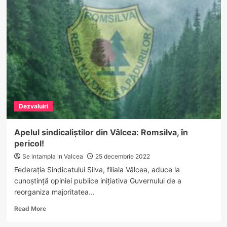
Sute
de
solicitări
la
Ambulanță
și
SMURD,
de
Crăciun
Dezvaluiri
Apelul sindicaliștilor din Vâlcea: Romsilva, în
pericol!
Se intampla in Valcea
25 decembrie 2022
Federația Sindicatului Silva, filiala Vâlcea, aduce la
cunoștință opiniei publice inițiativa Guvernului de a
reorganiza majoritatea...
Read
Read More
more
about