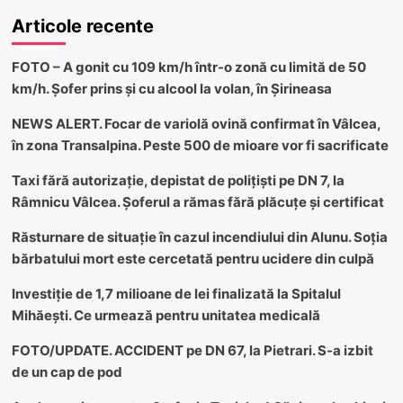
Articole recente
FOTO – A gonit cu 109 km/h într-o zonă cu limită de 50
km/h. Șofer prins și cu alcool la volan, în Șirineasa
NEWS ALERT. Focar de variolă ovină confirmat în Vâlcea,
în zona Transalpina. Peste 500 de mioare vor fi sacrificate
Taxi fără autorizație, depistat de polițiști pe DN 7, la
Râmnicu Vâlcea. Șoferul a rămas fără plăcuțe și certificat
Răsturnare de situație în cazul incendiului din Alunu. Soția
bărbatului mort este cercetată pentru ucidere din culpă
Investiție de 1,7 milioane de lei finalizată la Spitalul
Mihăești. Ce urmează pentru unitatea medicală
FOTO/UPDATE. ACCIDENT pe DN 67, la Pietrari. S-a izbit
de un cap de pod