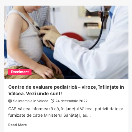
Apelul
sindicaliștilor
din
Vâlcea:
Romsilva,
în
pericol!
Eveniment
Centre de evaluare pediatrică – viroze, înființate în
Vâlcea. Vezi unde sunt!
Se intampla in Valcea
24 decembrie 2022
CAS Vâlcea informează că, în județul Vâlcea, potrivit datelor
furnizate de către Ministerul Sănătății, au...
Read
Read More
more