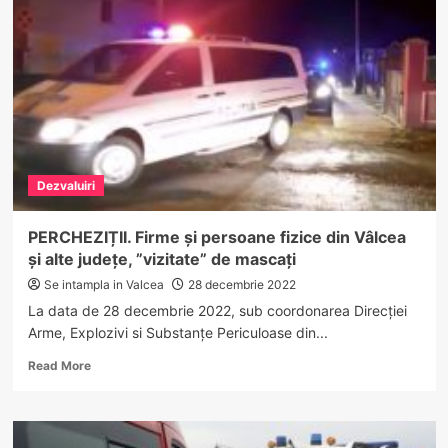
din
Râmnicu
Vâlcea,
în
atenția
Protecției
Consumatorului.
Oprire
temporară
Dezvaluiri
a
prestării
serviciilor
PERCHEZIȚII. Firme și persoane fizice din Vâlcea
și alte județe, ”vizitate” de mascați
Se intampla in Valcea
28 decembrie 2022
La data de 28 decembrie 2022, sub coordonarea Direcției
Arme, Explozivi si Substanțe Periculoase din...
Read
Read More
more
about
PERCHEZIȚII.
Firme