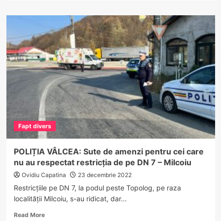
about
Centre
de
evaluare
pediatrică
–
viroze,
înființate
în
Vâlcea.
Vezi
unde
sunt!
Fapt divers
POLIȚIA VÂLCEA: Sute de amenzi pentru cei care
nu au respectat restricția de pe DN 7 – Milcoiu
Ovidiu Capatina
23 decembrie 2022
Restricțiile pe DN 7, la podul peste Topolog, pe raza
localității Milcoiu, s-au ridicat, dar...
Read
Read More