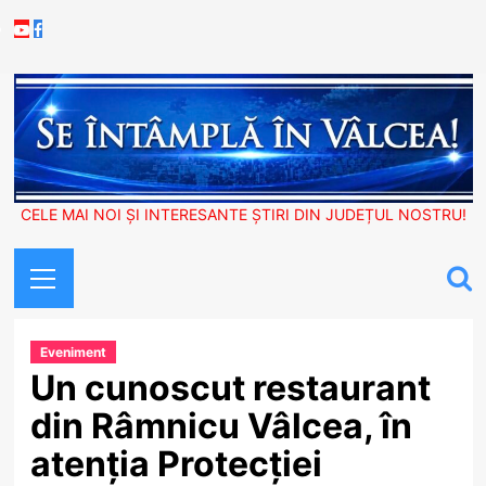
Skip
Youtube
Facebook
to
content
CELE MAI NOI ȘI INTERESANTE ȘTIRI DIN JUDEȚUL NOSTRU!
Primary
Menu
Eveniment
Un cunoscut restaurant
din Râmnicu Vâlcea, în
atenția Protecției