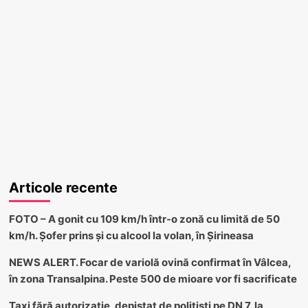
Articole recente
FOTO – A gonit cu 109 km/h într-o zonă cu limită de 50
km/h. Șofer prins și cu alcool la volan, în Șirineasa
NEWS ALERT. Focar de variolă ovină confirmat în Vâlcea,
în zona Transalpina. Peste 500 de mioare vor fi sacrificate
Taxi fără autorizație, depistat de polițiști pe DN 7, la