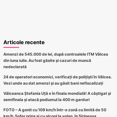
Articole recente
Amenzi de 545.000 de lei, după controalele ITM Vâlcea
din luna iulie. Au fost găsite și cazuri de muncă
nedeclarată
24 de operatori economici, verificați de polițiști în Vâlcea.
Vezi unde au dat amenzi și au găsit bani nefiscalizați
Vâlceanca Ștefania Uță e în finala mondială! A câștigat și
semifinala și atacă podiumul la 400 m garduri
FOTO – A gonit cu 109 km/h într-o zonă cu limită de 50
km/h. Șofer prins și cu alcool la volan, în Șirineasa