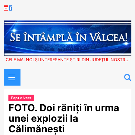
Skip
Youtube
Facebook
to
content
CELE MAI NOI ȘI INTERESANTE ȘTIRI DIN JUDEȚUL NOSTRU!
Primary
Menu
Fapt divers
FOTO. Doi răniți în urma
unei explozii la
Călimănești