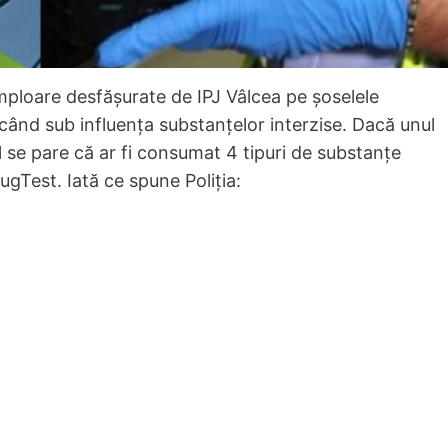
mploare desfășurate de IPJ Vâlcea pe șoselele
ducând sub influența substanțelor interzise. Dacă unul
tul se pare că ar fi consumat 4 tipuri de substanțe
rugTest. Iată ce spune Poliția: