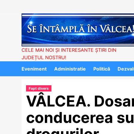
Skip
to
content
CELE MAI NOI ȘI INTERESANTE ȘTIRI DIN
JUDEȚUL NOSTRU!
Eveniment
Administratie
Politică
Dezvalu
Fapt divers
VÂLCEA. Dosar
conducerea su
drogurilor…