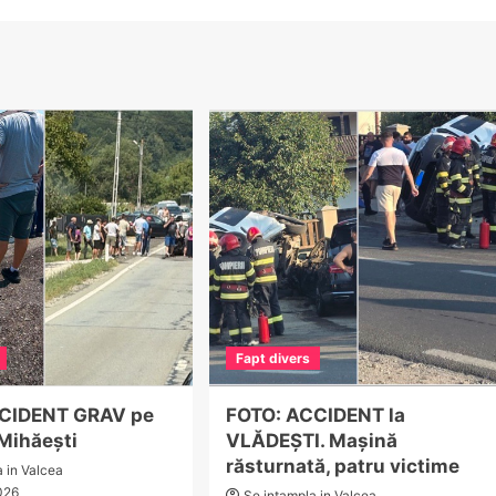
Fapt divers
CCIDENT GRAV pe
FOTO: ACCIDENT la
 Mihăești
VLĂDEȘTI. Mașină
răsturnată, patru victime
a in Valcea
026
Se intampla in Valcea