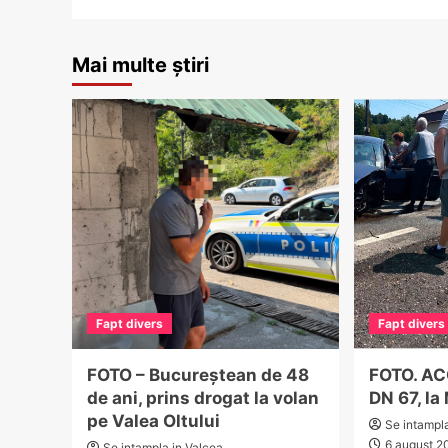
Mai multe știri
Fapt divers
Fapt divers
FOTO – Bucureștean de 48
FOTO. A
de ani, prins drogat la volan
DN 67, la
pe Valea Oltului
Se intampl
6 august 2
Se intampla in Valcea