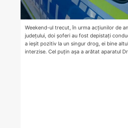
Weekend-ul trecut, în urma acțiunilor de a
județului, doi șoferi au fost depistați con
a ieșit pozitiv la un singur drog, ei bine al
interzise. Cel puțin așa a arătat aparatul D