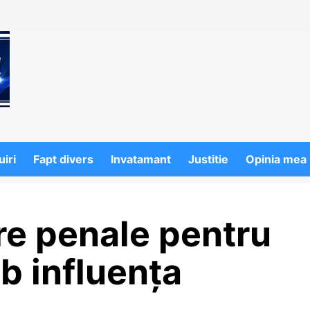
iri
Fapt divers
Invatamant
Justitie
Opinia mea
e penale pentru
b influența