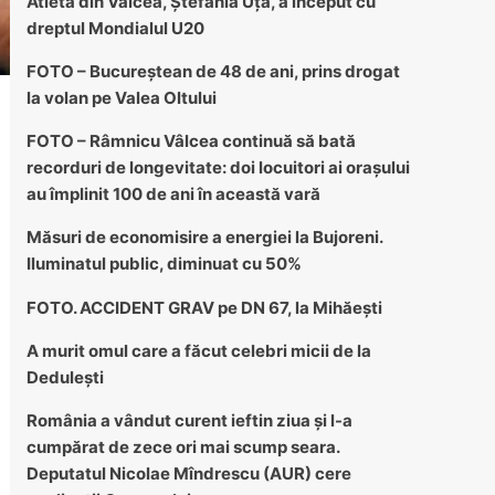
Atleta din Vâlcea, Ștefania Uță, a început cu
dreptul Mondialul U20
FOTO – Bucureștean de 48 de ani, prins drogat
la volan pe Valea Oltului
FOTO – Râmnicu Vâlcea continuă să bată
recorduri de longevitate: doi locuitori ai orașului
au împlinit 100 de ani în această vară
Măsuri de economisire a energiei la Bujoreni.
Iluminatul public, diminuat cu 50%
FOTO. ACCIDENT GRAV pe DN 67, la Mihăești
A murit omul care a făcut celebri micii de la
Dedulești
România a vândut curent ieftin ziua și l-a
cumpărat de zece ori mai scump seara.
Deputatul Nicolae Mîndrescu (AUR) cere