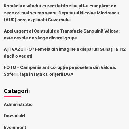
România a vândut curent ieftin ziua și l-a cumpărat de
zece ori mai scump seara. Deputatul Nicolae Mîndrescu
(AUR) cere explicații Guvernului
Apel urgent al Centrului de Transfuzie Sanguină Vâlcea:
este nevoie de sânge din trei grupe
AȚI VĂZUT-O? Femeia din imagine a dispărut! Sunați la 112
dacă o vedeți
FOTO – Campanie anticorupție pe șoselele din Vâlcea.
Șoferii, față în față cu ofițerii DGA
Categorii
Administratie
Dezvaluiri
Eveniment