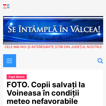
Skip
Youtube
Facebook
to
content
CELE MAI NOI ȘI INTERESANTE ȘTIRI DIN JUDEȚUL NOSTRU!
Primary
Menu
Fapt divers
FOTO. Copii salvați la
Voineasa în condiții
meteo nefavorabile