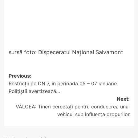
sursă foto: Dispeceratul Național Salvamont
Post
Previous:
Restricții pe DN 7, în perioada 05 – 07 ianuarie.
navigation
Polițiștii avertizează…
Next:
VÂLCEA: Tineri cercetați pentru conducerea unui
vehicul sub influența drogurilor