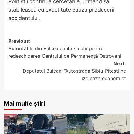
Polițiștii continuă cercetările, urmând să
stabilească cu exactitate cauza producerii
accidentului.
Post
Previous:
Autoritățile din Vâlcea caută soluții pentru
navigation
redeschiderea Centrului de Permanență Ostroveni
Next:
Deputatul Buican: “Autostrada Sibiu-Pitești ne
izolează economic”
Mai multe știri