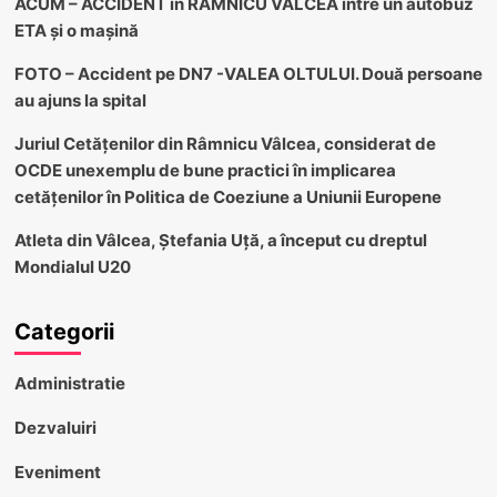
ACUM – ACCIDENT în RÂMNICU VÂLCEA între un autobuz
ETA și o mașină
FOTO – Accident pe DN7 -VALEA OLTULUI. Două persoane
au ajuns la spital
Juriul Cetățenilor din Râmnicu Vâlcea, considerat de
OCDE unexemplu de bune practici în implicarea
cetățenilor în Politica de Coeziune a Uniunii Europene
Atleta din Vâlcea, Ștefania Uță, a început cu dreptul
Mondialul U20
Categorii
Administratie
Dezvaluiri
Eveniment