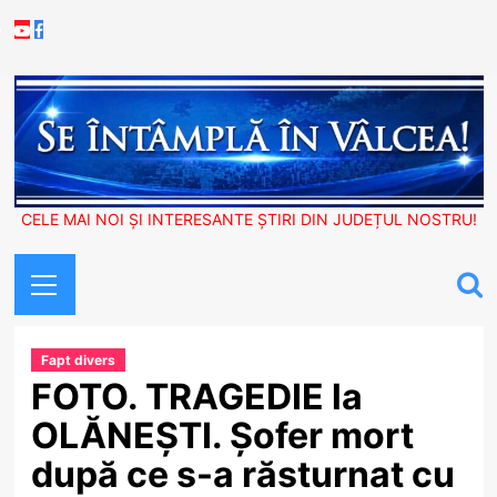
Skip
Youtube
Facebook
to
content
CELE MAI NOI ȘI INTERESANTE ȘTIRI DIN JUDEȚUL NOSTRU!
Primary
Menu
Fapt divers
FOTO. TRAGEDIE la
OLĂNEȘTI. Șofer mort
după ce s-a răsturnat cu