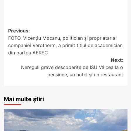
Post
Previous:
FOTO. Vicențiu Mocanu, politician și proprietar al
navigation
companiei Verotherm, a primit titlul de academician
din partea AEREC
Next:
Nereguli grave descoperite de ISU Vâlcea la o
pensiune, un hotel și un restaurant
Mai multe știri