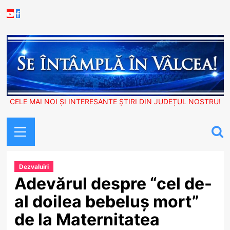
Skip
Youtube
Facebook
to
content
CELE MAI NOI ȘI INTERESANTE ȘTIRI DIN JUDEȚUL NOSTRU!
Primary
Menu
Dezvaluiri
Adevărul despre “cel de-
al doilea bebeluș mort”
de la Maternitatea