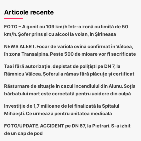
Articole recente
FOTO – A gonit cu 109 km/h într-o zonă cu limită de 50
km/h. Șofer prins și cu alcool la volan, în Șirineasa
NEWS ALERT. Focar de variolă ovină confirmat în Vâlcea,
în zona Transalpina. Peste 500 de mioare vor fi sacrificate
Taxi fără autorizație, depistat de polițiști pe DN 7, la
Râmnicu Vâlcea. Șoferul a rămas fără plăcuțe și certificat
Răsturnare de situație în cazul incendiului din Alunu. Soția
bărbatului mort este cercetată pentru ucidere din culpă
Investiție de 1,7 milioane de lei finalizată la Spitalul
Mihăești. Ce urmează pentru unitatea medicală
FOTO/UPDATE. ACCIDENT pe DN 67, la Pietrari. S-a izbit
de un cap de pod