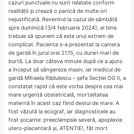
cazuri punctuale nu sunt relatate conform
realității și crează o panică de multe ori
nejustificată. Revenind la cazul de sâmbătă
spre duminică (3/4 februarie 2024), ei bine
trebuie să spunem că este unul extrem de
complicat. Pacienta s-a prezentat la camera
de gardă în jurul orei 21.15, cu dureri mari de
burtă. La doar câteva minute după ce a ajuns
a început să sângereze masiv, iar medicul de
gardă Mihaela Rădulescu – șefa Secției OG II, a
constatat rapid că este vorba despre cea mai
mare urgență obstetricală, mortalitatea
maternă în acest caz fiind destul de mare. A
fost văzută la ecograf, iar diagnosticele au
fost șocante: preeclampsie severă, apoplexie
utero-placentară și, ATENTIE!, făt mort