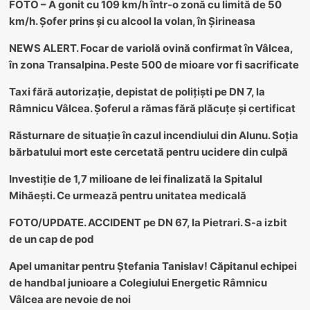
FOTO – A gonit cu 109 km/h într-o zonă cu limită de 50
km/h. Șofer prins și cu alcool la volan, în Șirineasa
NEWS ALERT. Focar de variolă ovină confirmat în Vâlcea,
în zona Transalpina. Peste 500 de mioare vor fi sacrificate
Taxi fără autorizație, depistat de polițiști pe DN 7, la
Râmnicu Vâlcea. Șoferul a rămas fără plăcuțe și certificat
Răsturnare de situație în cazul incendiului din Alunu. Soția
bărbatului mort este cercetată pentru ucidere din culpă
Investiție de 1,7 milioane de lei finalizată la Spitalul
Mihăești. Ce urmează pentru unitatea medicală
FOTO/UPDATE. ACCIDENT pe DN 67, la Pietrari. S-a izbit
de un cap de pod
Apel umanitar pentru Ștefania Tanislav! Căpitanul echipei
de handbal junioare a Colegiului Energetic Râmnicu
Vâlcea are nevoie de noi