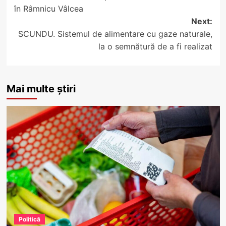
navigation
în Râmnicu Vâlcea
Next:
SCUNDU. Sistemul de alimentare cu gaze naturale,
la o semnătură de a fi realizat
Mai multe știri
Politică