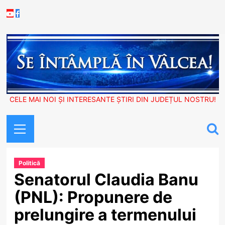
Skip
Youtube
Facebook
to
content
CELE MAI NOI ȘI INTERESANTE ȘTIRI DIN JUDEȚUL NOSTRU!
Primary
Menu
Politică
Senatorul Claudia Banu
(PNL): Propunere de
prelungire a termenului