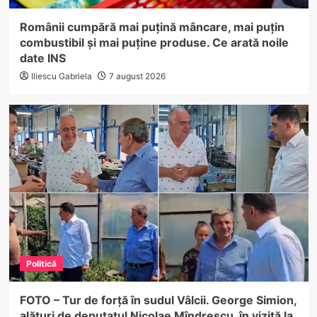
Românii cumpără mai puțină mâncare, mai puțin
combustibil și mai puține produse. Ce arată noile
date INS
Iliescu Gabriela
7 august 2026
Politică
FOTO – Tur de forță în sudul Vâlcii. George Simion,
alături de deputatul Nicolae Mîndrescu, în vizită la