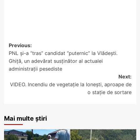
Post
Previous:
PNL și-a “tras” candidat “puternic” la Vlădești.
navigation
Ghiță, un adevărat susținător al actualei
administrații pesediste
Next:
VIDEO. Incendiu de vegetație la Ionești, aproape de
o stație de sortare
Mai multe știri