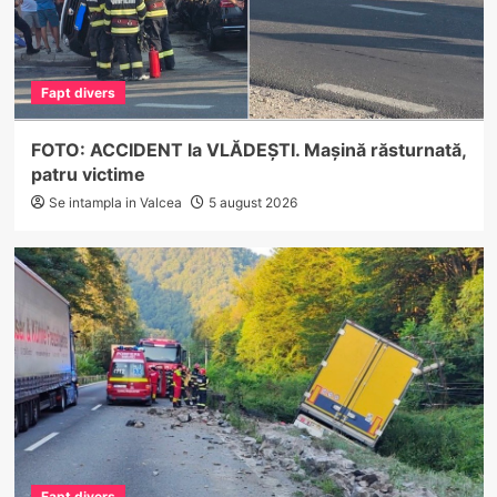
Fapt divers
FOTO: ACCIDENT la VLĂDEȘTI. Mașină răsturnată,
patru victime
Se intampla in Valcea
5 august 2026
Fapt divers