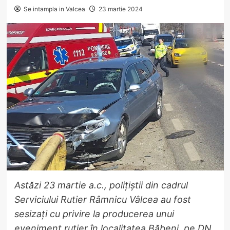
Se intampla in Valcea
23 martie 2024
Astăzi 23 martie a.c., polițiștii din cadrul
Serviciului Rutier Râmnicu Vâlcea au fost
sesizați cu privire la producerea unui
eveniment rutier în localitatea Băbeni, pe DN