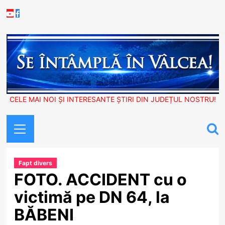
Skip
Youtube
Facebook
to
content
CELE MAI NOI ȘI INTERESANTE ȘTIRI DIN JUDEȚUL NOSTRU!
Primary
Menu
Fapt divers
FOTO. ACCIDENT cu o
victimă pe DN 64, la
BĂBENI