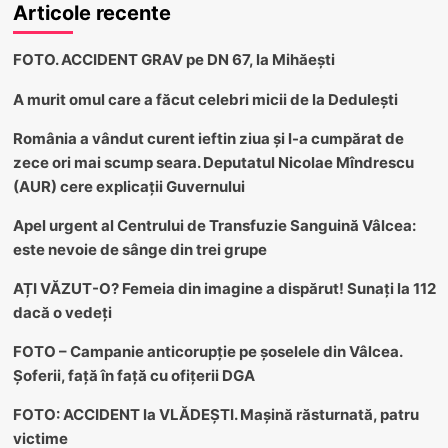
Articole recente
FOTO. ACCIDENT GRAV pe DN 67, la Mihăești
A murit omul care a făcut celebri micii de la Dedulești
România a vândut curent ieftin ziua și l-a cumpărat de
zece ori mai scump seara. Deputatul Nicolae Mîndrescu
(AUR) cere explicații Guvernului
Apel urgent al Centrului de Transfuzie Sanguină Vâlcea:
este nevoie de sânge din trei grupe
AȚI VĂZUT-O? Femeia din imagine a dispărut! Sunați la 112
dacă o vedeți
FOTO – Campanie anticorupție pe șoselele din Vâlcea.
Șoferii, față în față cu ofițerii DGA
FOTO: ACCIDENT la VLĂDEȘTI. Mașină răsturnată, patru
victime