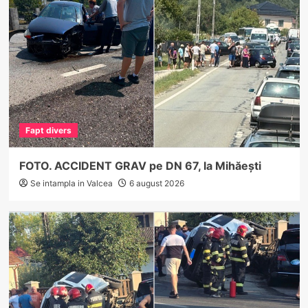
Fapt divers
FOTO. ACCIDENT GRAV pe DN 67, la Mihăești
Se intampla in Valcea
6 august 2026