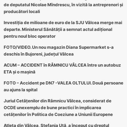
de deputatul Nicolae Mîndrescu, în vizită la antreprenori și
producători locali
Investiția de milioane de euro de la SJU Vâlcea merge mai
departe. Ministerul Sănătății a semnat actul adițional
pentru noul bloc operator
FOTO/VIDEO. Un nou magazin Diana Supermarket s-a
deschis în Bujoreni, județul Vâlcea
ACUM – ACCIDENT în RÂMNICU VÂLCEA între un autobuz
ETA și o mașină
FOTO – Accident pe DN7 -VALEA OLTULUI. Două persoane
au ajuns la spital
Juriul Cetățenilor din Râmnicu Vâlcea, considerat de
OCDE unexemplu de bune practici în implicarea
cetățenilor în Politica de Coeziune a Uniunii Europene
Atleta din Vâlcea, Ștefania Uță, a început cu dreptul