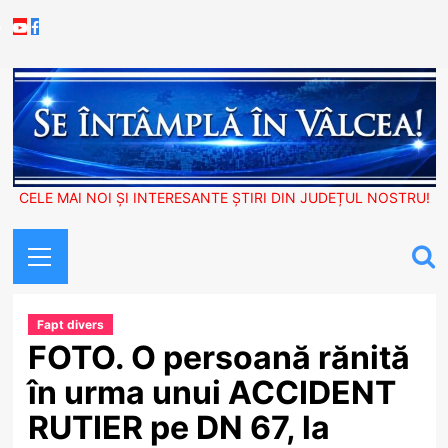
Skip
Youtube
Facebook
to
content
CELE MAI NOI ȘI INTERESANTE ȘTIRI DIN JUDEȚUL NOSTRU!
Primary
Menu
Fapt divers
FOTO. O persoană rănită
în urma unui ACCIDENT
RUTIER pe DN 67, la