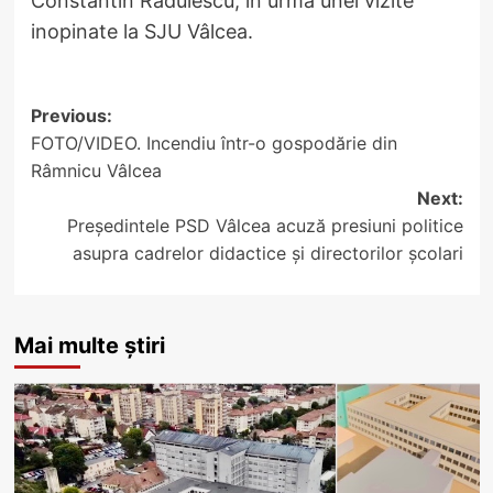
Constantin Rădulescu, în urma unei vizite
inopinate la SJU Vâlcea.
Post
Previous:
FOTO/VIDEO. Incendiu într-o gospodărie din
navigation
Râmnicu Vâlcea
Next:
Președintele PSD Vâlcea acuză presiuni politice
asupra cadrelor didactice și directorilor școlari
Mai multe știri