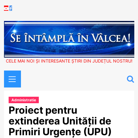
Skip
Youtube
Facebook
to
content
CELE MAI NOI ȘI INTERESANTE ȘTIRI DIN JUDEȚUL NOSTRU!
Primary
Menu
Administratie
Proiect pentru
extinderea Unității de
Primiri Urgențe (UPU)