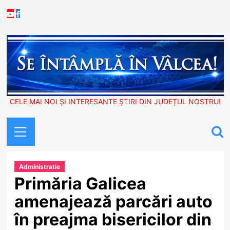
Skip
Youtube
Facebook
to
content
CELE MAI NOI ȘI INTERESANTE ȘTIRI DIN JUDEȚUL NOSTRU!
Primary
Menu
Administratie
Primăria Galicea
amenajează parcări auto
în preajma bisericilor din