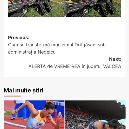
Post
Previous:
Cum se transformă municipiul Drăgășani sub
navigation
administrația Nedelcu
Next:
ALERTĂ de VREME REA în județul VÂLCEA
Mai multe știri