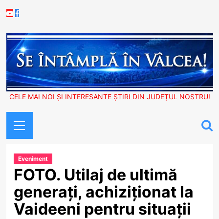
Skip
Youtube
Facebook
to
content
CELE MAI NOI ȘI INTERESANTE ȘTIRI DIN JUDEȚUL NOSTRU!
Primary
Menu
Eveniment
FOTO. Utilaj de ultimă
generați, achiziționat la
Vaideeni pentru situații