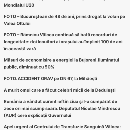
Mondialul U20
FOTO – Bucureștean de 48 de ani, prins drogat la volan pe
Valea Oltului
FOTO – Râmnicu Vâlcea continuă să bată recorduri de
longevitate: doi locuitori ai orașului au împlinit 100 de ani
în această vară
Măsuri de economisire a energiei la Bujoreni. Iluminatul
public, diminuat cu 50%
FOTO. ACCIDENT GRAV pe DN 67, la Mihăești
A murit omul care a făcut celebri micii de la Dedulești
România a vândut curent ieftin ziua și l-a cumpărat de
zece ori mai scump seara. Deputatul Nicolae Mîndrescu
(AUR) cere explicații Guvernului
Apel urgent al Centrului de Transfuzie Sanguină Vâlcea: