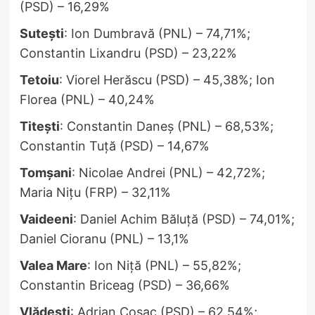
(PSD) – 16,29%
Sutești
: Ion Dumbravă (PNL) – 74,71%;
Constantin Lixandru (PSD) – 23,22%
Tetoiu
: Viorel Herăscu (PSD) – 45,38%; Ion
Florea (PNL) – 40,24%
Titești
: Constantin Daneș (PNL) – 68,53%;
Constantin Tuță (PSD) – 14,67%
Tomșani
: Nicolae Andrei (PNL) – 42,72%;
Maria Nițu (FRP) – 32,11%
Vaideeni
: Daniel Achim Băluță (PSD) – 74,01%;
Daniel Cioranu (PNL) – 13,1%
Valea Mare
: Ion Niță (PNL) – 55,82%;
Constantin Briceag (PSD) – 36,66%
Vlădești
: Adrian Cosac (PSD) – 62,54%;