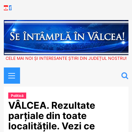
Skip
Youtube
Facebook
to
content
CELE MAI NOI ȘI INTERESANTE ȘTIRI DIN JUDEȚUL NOSTRU!
Primary
Menu
Politică
VÂLCEA. Rezultate
parțiale din toate
localitățile. Vezi ce