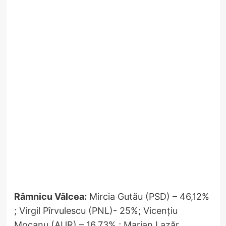
Râmnicu Vâlcea:
Mircia Gutău (PSD) – 46,12%
; Virgil Pîrvulescu (PNL)- 25%; Vicențiu
Mocanu (AUR) – 16,73% ; Marian Lazăr