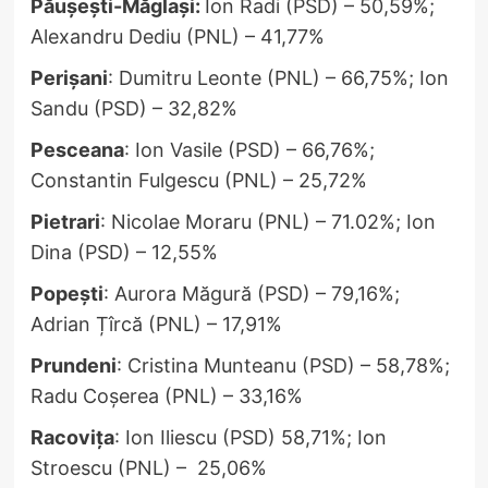
Păușești-Măglași:
Ion Radi (PSD) – 50,59%;
Alexandru Dediu (PNL) – 41,77%
Perișani
: Dumitru Leonte (PNL) – 66,75%; Ion
Sandu (PSD) – 32,82%
Pesceana
: Ion Vasile (PSD) – 66,76%;
Constantin Fulgescu (PNL) – 25,72%
Pietrari
: Nicolae Moraru (PNL) – 71.02%; Ion
Dina (PSD) – 12,55%
Popești
: Aurora Măgură (PSD) – 79,16%;
Adrian Țîrcă (PNL) – 17,91%
Prundeni
: Cristina Munteanu (PSD) – 58,78%;
Radu Coșerea (PNL) – 33,16%
Racovița
: Ion Iliescu (PSD) 58,71%; Ion
Stroescu (PNL) – 25,06%