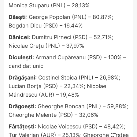
Monica Stuparu (PNL) – 28,13%
Dăești
: George Popolan (PNL) – 80,87%;
Bogdan Dicu (PSD) – 16,44%
Dănicei
: Dumitru Pirneci (PSD) – 52,71%;
Nicolae Crețu (PNL) – 37,97%
Diculești
: Armand Cupăreanu (PSD) – 100% –
candidat unic
Drăgășani
: Costinel Stoica (PNL) – 26,98%;
Lucian Borța (PSD) – 22,34%; Nicolae
Mândrescu (AUR) – 19,48%
Drăgoești
: Gheorghe Boncan (PNL) – 59,88%;
Gheorghe Melente (PSD) – 32,06%
Fârtățești
: Nicolae Voicescu (PSD) – 48,42%;
Țur Valerian (AUR) – 25,13%; Gheorghe Cîrstea