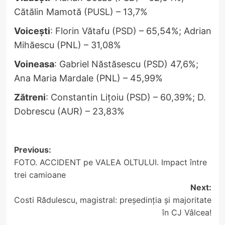
Cătălin Mamotă (PUSL) – 13,7%
Voicești
: Florin Vătafu (PSD) – 65,54%; Adrian
Mihăescu (PNL) – 31,08%
Voineasa
: Gabriel Năstăsescu (PSD) 47,6%;
Ana Maria Mardale (PNL) – 45,99%
Zătreni
: Constantin Lițoiu (PSD) – 60,39%; D.
Dobrescu (AUR) – 23,83%
Post
Previous:
FOTO. ACCIDENT pe VALEA OLTULUI. Impact între
navigation
trei camioane
Next:
Costi Rădulescu, magistral: președinția și majoritate
în CJ Vâlcea!