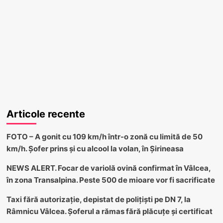
Articole recente
FOTO – A gonit cu 109 km/h într-o zonă cu limită de 50
km/h. Șofer prins și cu alcool la volan, în Șirineasa
NEWS ALERT. Focar de variolă ovină confirmat în Vâlcea,
în zona Transalpina. Peste 500 de mioare vor fi sacrificate
Taxi fără autorizație, depistat de polițiști pe DN 7, la
Râmnicu Vâlcea. Șoferul a rămas fără plăcuțe și certificat