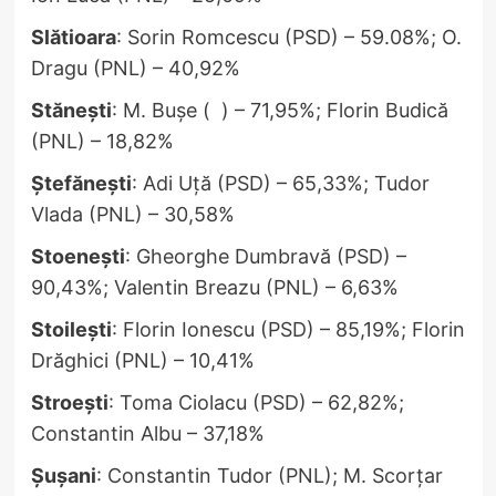
Slătioara
: Sorin Romcescu (PSD) – 59.08%; O.
Dragu (PNL) – 40,92%
Stănești
: M. Bușe ( ) – 71,95%; Florin Budică
(PNL) – 18,82%
Ștefănești
: Adi Uță (PSD) – 65,33%; Tudor
Vlada (PNL) – 30,58%
Stoenești
: Gheorghe Dumbravă (PSD) –
90,43%; Valentin Breazu (PNL) – 6,63%
Stoilești
: Florin Ionescu (PSD) – 85,19%; Florin
Drăghici (PNL) – 10,41%
Stroești
: Toma Ciolacu (PSD) – 62,82%;
Constantin Albu – 37,18%
Șușani
: Constantin Tudor (PNL); M. Scorțar