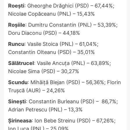
Roești
: Gheorghe Drăghici (PSD) – 67,44%;
Nicolae Copăceanu (PNL) – 15,43%
Roșiile
: Dumitru Constantin (PNL) – 53,39%;
Doru Diaconu (PSD) – 44,18%
Runcu
: Vasile Stoica (PNL) – 61,04%;
Constantin Olteanu (PSD) – 35,01%
Sălătrucel
: Vasile Ancuța (PNL) – 63,89%;
Nicolae Sima (PSD) – 30,27%
Scundu
: Mihăiță Blejan (PSD) – 56,36%; Florin
Trușcă (AUR) – 24,26%
Sinești
: Constantin Burleanu (PSD) – 86,7%;
Adrian Petrescu (PNL) – 13,3%
Șirineasa
: Ion Bebe Streinu (PSD) – 67,26%;
Ion Luca (PNL) – 25,09%