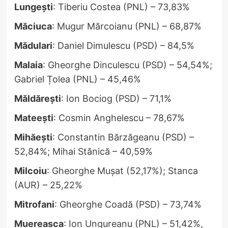
Lungești
: Tiberiu Costea (PNL) – 73,83%
Măciuca
: Mugur Mărcoianu (PNL) – 68,87%
Mădulari
: Daniel Dimulescu (PSD) – 84,5%
Malaia
: Gheorghe Dinculescu (PSD) – 54,54%;
Gabriel Țolea (PNL) – 45,46%
Măldărești
: Ion Bociog (PSD) – 71,1%
Mateești
: Cosmin Anghelescu – 78,67%
Mihăești
: Constantin Bărzăgeanu (PSD) –
52,84%; Mihai Stănică – 40,59%
Milcoiu
: Gheorghe Mușat (52,17%); Stanca
(AUR) – 25,22%
Mitrofani
: Gheorghe Coadă (PSD) – 73,74%
Muereasca
: Ion Ungureanu (PNL) – 51,42%,