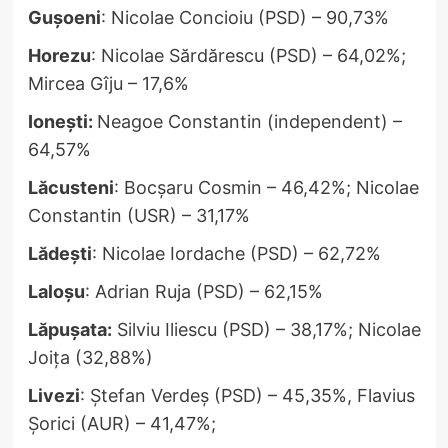
Gușoeni
: Nicolae Concioiu (PSD) – 90,73%
Horezu
: Nicolae Sărdărescu (PSD) – 64,02%;
Mircea Gîju – 17,6%
Ionești:
Neagoe Constantin (independent) –
64,57%
Lăcusteni
: Bocșaru Cosmin – 46,42%; Nicolae
Constantin (USR) – 31,17%
Lădești
: Nicolae Iordache (PSD) – 62,72%
Laloșu
: Adrian Ruja (PSD) – 62,15%
Lăpușata:
Silviu Iliescu (PSD) – 38,17%; Nicolae
Joița (32,88%)
Livezi
: Ștefan Verdeș (PSD) – 45,35%, Flavius
Șorici (AUR) – 41,47%;