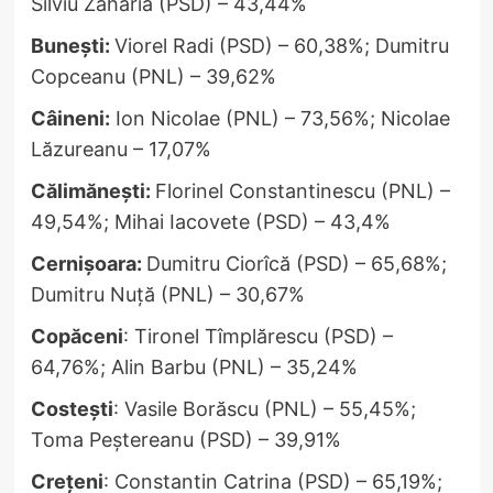
Silviu Zaharia (PSD) – 43,44%
Bunești:
Viorel Radi (PSD) – 60,38%; Dumitru
Copceanu (PNL) – 39,62%
Câineni:
Ion Nicolae (PNL) – 73,56%; Nicolae
Lăzureanu – 17,07%
Călimănești:
Florinel Constantinescu (PNL) –
49,54%; Mihai Iacovete (PSD) – 43,4%
Cernișoara:
Dumitru Ciorîcă (PSD) – 65,68%;
Dumitru Nuță (PNL) – 30,67%
Copăceni
: Tironel Tîmplărescu (PSD) –
64,76%; Alin Barbu (PNL) – 35,24%
Costești
: Vasile Borăscu (PNL) – 55,45%;
Toma Peștereanu (PSD) – 39,91%
Crețeni
: Constantin Catrina (PSD) – 65,19%;