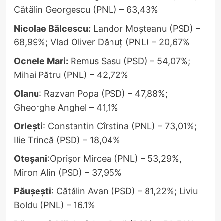
Cătălin Georgescu (PNL) – 63,43%
Nicolae Bălcescu:
Landor Moșteanu (PSD) –
68,99%; Vlad Oliver Dănuț (PNL) – 20,67%
Ocnele Mari:
Remus Sasu (PSD) – 54,07%;
Mihai Pătru (PNL) – 42,72%
Olanu
: Razvan Popa (PSD) – 47,88%;
Gheorghe Anghel – 41,1%
Orlești
: Constantin Cîrstina (PNL) – 73,01%;
Ilie Trincă (PSD) – 18,04%
Oteșani
:Oprișor Mircea (PNL) – 53,29%,
Miron Alin (PSD) – 37,95%
Păușești
: Cătălin Avan (PSD) – 81,22%; Liviu
Boldu (PNL) – 16.1%