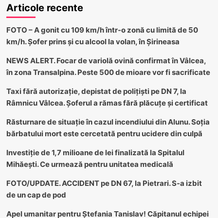
Articole recente
FOTO – A gonit cu 109 km/h într-o zonă cu limită de 50
km/h. Șofer prins și cu alcool la volan, în Șirineasa
NEWS ALERT. Focar de variolă ovină confirmat în Vâlcea,
în zona Transalpina. Peste 500 de mioare vor fi sacrificate
Taxi fără autorizație, depistat de polițiști pe DN 7, la
Râmnicu Vâlcea. Șoferul a rămas fără plăcuțe și certificat
Răsturnare de situație în cazul incendiului din Alunu. Soția
bărbatului mort este cercetată pentru ucidere din culpă
Investiție de 1,7 milioane de lei finalizată la Spitalul
Mihăești. Ce urmează pentru unitatea medicală
FOTO/UPDATE. ACCIDENT pe DN 67, la Pietrari. S-a izbit
de un cap de pod
Apel umanitar pentru Ștefania Tanislav! Căpitanul echipei