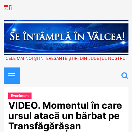
Skip
Youtube
Facebook
to
content
CELE MAI NOI ȘI INTERESANTE ȘTIRI DIN JUDEȚUL NOSTRU!
Primary
Menu
Eveniment
VIDEO. Momentul în care
ursul atacă un bărbat pe
Transfăgărășan