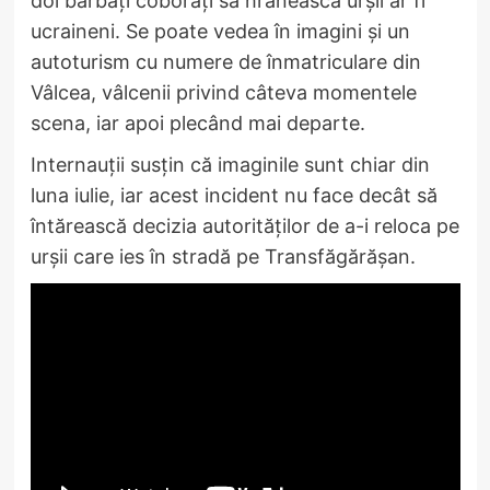
doi bărbați coborâți să hrănească urșii ar fi
ucraineni. Se poate vedea în imagini și un
autoturism cu numere de înmatriculare din
Vâlcea, vâlcenii privind câteva momentele
scena, iar apoi plecând mai departe.
Internauții susțin că imaginile sunt chiar din
luna iulie, iar acest incident nu face decât să
întărească decizia autorităților de a-i reloca pe
urșii care ies în stradă pe Transfăgărășan.