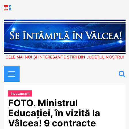
Skip
Youtube
Facebook
to
content
CELE MAI NOI ȘI INTERESANTE ȘTIRI DIN JUDEȚUL NOSTRU!
Primary
Menu
Invatamant
FOTO. Ministrul
Educației, în vizită la
Vâlcea! 9 contracte