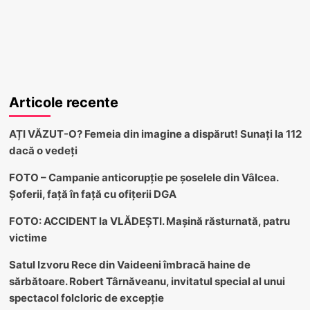
Articole recente
AȚI VĂZUT-O? Femeia din imagine a dispărut! Sunați la 112
dacă o vedeți
FOTO – Campanie anticorupție pe șoselele din Vâlcea.
Șoferii, față în față cu ofițerii DGA
FOTO: ACCIDENT la VLĂDEȘTI. Mașină răsturnată, patru
victime
Satul Izvoru Rece din Vaideeni îmbracă haine de
sărbătoare. Robert Târnăveanu, invitatul special al unui
spectacol folcloric de excepție