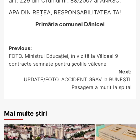
art. 229 din Ordinul nr. 88/2007 al ANRSC.
APA DIN REȚEA, RESPONSABILITATEA TA!
Primăria comunei Dănicei
Post
Previous:
FOTO. Ministrul Educației, în vizită la Vâlcea! 9
navigation
contracte semnate pentru școlile vâlcene
Next:
UPDATE/FOTO. ACCIDENT GRAV la BUNEȘTI.
Pasagera a murit la spital
Mai multe știri