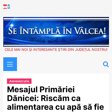
Skip
Youtube
Facebook
to
content
CELE MAI NOI ȘI INTERESANTE ȘTIRI DIN JUDEȚUL NOSTRU!
Primary
Menu
Administratie
Mesajul Primăriei
Dănicei: Riscăm ca
alimentarea cu apă să fie