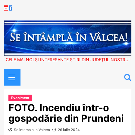
Skip
Youtube
Facebook
to
content
CELE MAI NOI ȘI INTERESANTE ȘTIRI DIN JUDEȚUL NOSTRU!
Primary
Menu
Eveniment
FOTO. Incendiu într-o
gospodărie din Prundeni
Se intampla in Valcea
26 iulie 2024