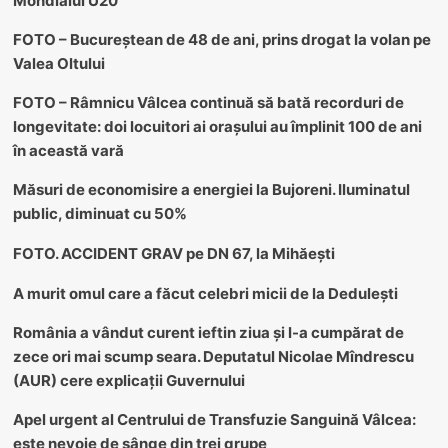
Mondialul U20
FOTO – Bucureștean de 48 de ani, prins drogat la volan pe
Valea Oltului
FOTO – Râmnicu Vâlcea continuă să bată recorduri de
longevitate: doi locuitori ai orașului au împlinit 100 de ani
în această vară
Măsuri de economisire a energiei la Bujoreni. Iluminatul
public, diminuat cu 50%
FOTO. ACCIDENT GRAV pe DN 67, la Mihăești
A murit omul care a făcut celebri micii de la Dedulești
România a vândut curent ieftin ziua și l-a cumpărat de
zece ori mai scump seara. Deputatul Nicolae Mîndrescu
(AUR) cere explicații Guvernului
Apel urgent al Centrului de Transfuzie Sanguină Vâlcea:
este nevoie de sânge din trei grupe