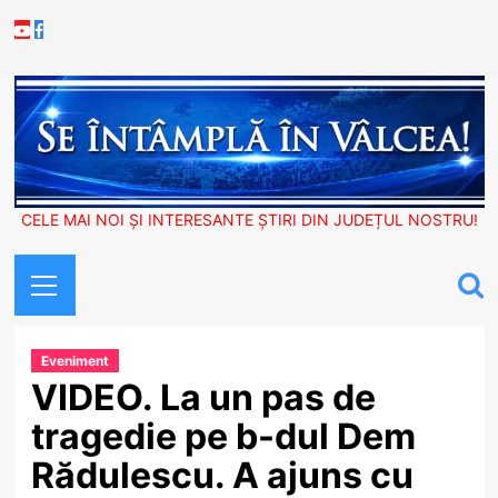
Skip
Youtube
Facebook
to
content
CELE MAI NOI ȘI INTERESANTE ȘTIRI DIN JUDEȚUL NOSTRU!
Primary
Menu
Eveniment
VIDEO. La un pas de
tragedie pe b-dul Dem
Rădulescu. A ajuns cu