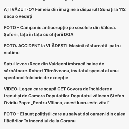
AȚI VĂZUT-O? Femeia din imagine a dispărut! Sunați la 112
dacă o vedeți
FOTO – Campanie anticorupție pe șoselele din Vâlcea.
Șoferii, față în față cu ofițerii DGA
FOTO: ACCIDENT la VLĂDEȘTI. Mașină răsturnată, patru
victime
Satul Izvoru Rece din Vaideeni îmbracă haine de
sărbătoare. Robert Târnăveanu, invitatul special al unui
spectacol folcloric de excepție
VIDEO: Legea care scapă CET Govora de închidere a
trecut și de Camera Deputaților. Deputatul vâlcean Ștefan
Ovidiu Popa: „Pentru Vâlcea, acest lucru este vital”
FOTO – Ei sunt polițiștii care au salvat doi oameni din calea
flăcărilor, în incendiul de la Goranu