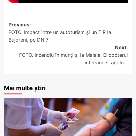
Post
Previous:
FOTO. Impact între un autoturism și un TIR la
navigation
Bujoreni, pe DN 7
Next:
FOTO. Incendiu în munți și la Malaia. Elicopterul
intervine și acolo…
Mai multe știri