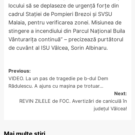
locului să se deplaseze de urgență forțe din
cadrul Stației de Pompieri Brezoi și SVSU
Malaia, pentru verificarea zonei. Misiunea de
stingere a incendiului din Parcul Național Buila
Vânturarița continuă” – precizează purtătorul
de cuvânt al ISU Vâlcea, Sorin Albinaru.
Post
Previous:
VIDEO. La un pas de tragedie pe b-dul Dem
navigation
Rădulescu. A ajuns cu mașina pe trotuar…
Next:
REVIN ZILELE de FOC. Avertizări de caniculă în
județul Vâlcea!
Mai multe știri