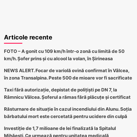
Articole recente
FOTO – A gonit cu 109 km/h într-o zonă cu limită de 50
km/h. Șofer prins și cu alcool la volan, în Șirineasa
NEWS ALERT. Focar de variolă ovină confirmat în Vâlcea,
în zona Transalpina. Peste 500 de mioare vor fi sacrificate
Taxi fără autorizație, depistat de polițiști pe DN 7, la
Râmnicu Vâlcea. Șoferul a rămas fără plăcuțe și certificat
Răsturnare de situație în cazul incendiului din Alunu. Soția
bărbatului mort este cercetată pentru ucidere din culpă
Investiție de 1,7 milioane de lei finalizată la Spitalul
Mihăești. Ce urmează pentru unitatea medicală