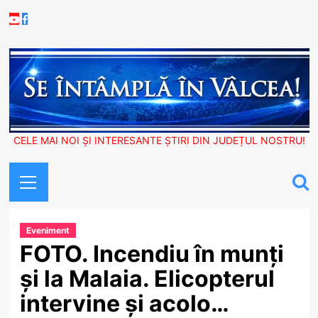
Skip
Youtube
Facebook
to
content
CELE MAI NOI ȘI INTERESANTE ȘTIRI DIN JUDEȚUL NOSTRU!
Primary
Menu
Eveniment
FOTO. Incendiu în munți
și la Malaia. Elicopterul
intervine și acolo…